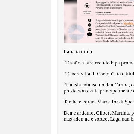
Italia ta titula.
“E soño a bira realidad: pa prom
“E maravilla di Corsou”, ta e tit
“Un isla minusculo den Caribe, co
prestacion aki ta principalment
Tambe e corant Marca for di Spana
Den e articulo, Gilbert Martina, 
mas aden na e sorteo. Laga nan b