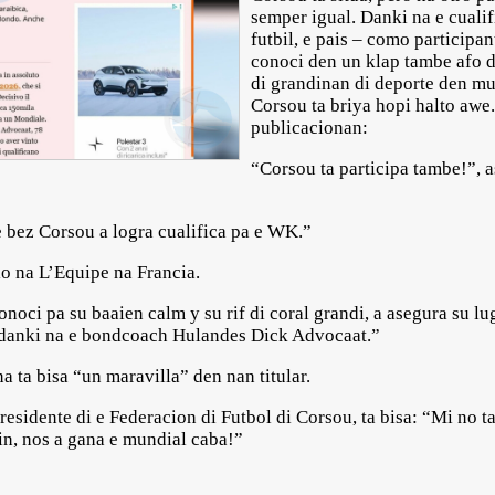
semper igual. Danki na e cuali
futbil, e pais – como participan
conoci den un klap tambe afo d
di grandinan di deporte den mu
Corsou ta briya hopi halto awe.
publicacionan:
“Corsou ta participa tambe!”, 
e bez Corsou a logra cualifica pa e WK.”
ulo na L’Equipe na Francia.
noci pa su baaien calm y su rif di coral grandi, a asegura su l
e danki na e bondcoach Hulandes Dick Advocaat.”
 ta bisa “un maravilla” den nan titular.
presidente di e Federacion di Futbol di Corsou, ta bisa: “Mi no t
in, nos a gana e mundial caba!”