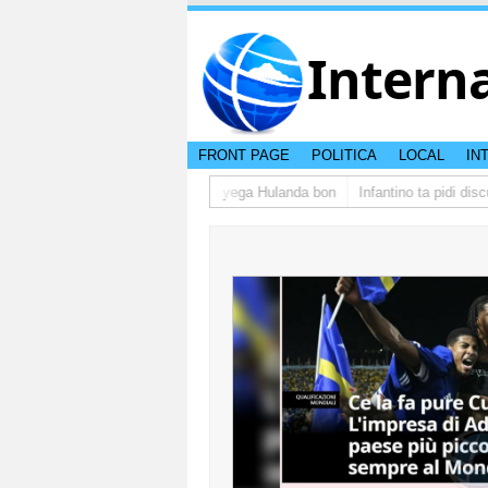
Intern
FRONT PAGE
POLITICA
LOCAL
IN
grupo di studiantenan di Aruba a yega Hulanda bon
Infantino ta pidi discu