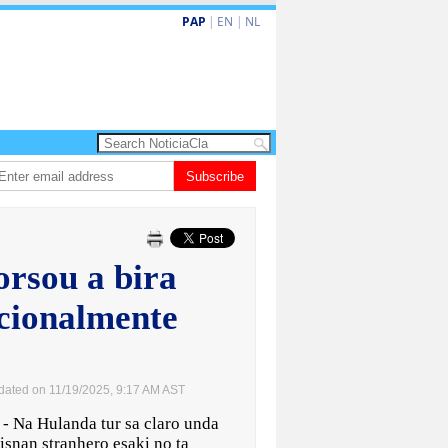
PAP
|
EN
|
NL
va turismo premium cu renobacion di US$106 miyon
Subscribe
Aruba ta perde 5-4 con
orsou a bira
acionalmente
dated on 11/19/2025, 9:17 AM AST
 Hulanda tur sa claro unda
aisnan stranhero esaki no ta