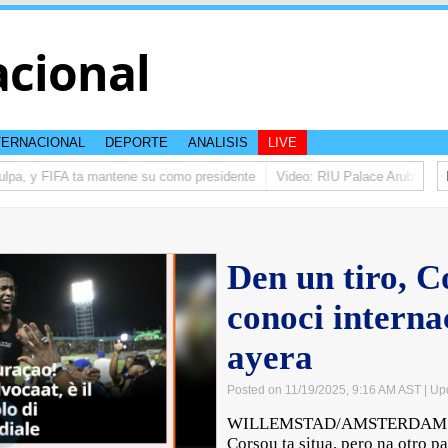
acional
TERNACIONAL
DEPORTE
ANALISIS
LIVE
lpa, y FIFA ta mantene su como presidente
Video: RIU Palace Aruba ta ele
Den un tiro, C
conoci intern
ayera
Posted on 11/19/2025, 9:16 AM AST
| Up
WILLEMSTAD/AMSTERDAM - Na
Corsou ta situa, pero na otro p