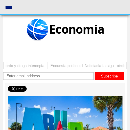
Economia
bordo y droga intercepta
Encuesta politico di Noticiacla ta sigui: ainda tin
Subscribe