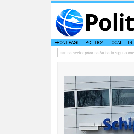
Poli
FRONT PAGE
POLITICA
LOCAL
IN
o actual di Aruba?
Prestamonan na sector priva na Aruba ta sigui aumenta