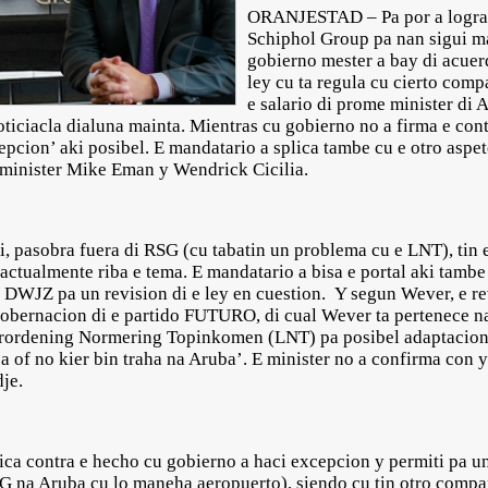
ORANJESTAD – Pa por a logra 
Schiphol Group pa nan sigui m
gobierno mester a bay di acuerd
ley cu ta regula cu cierto com
e salario di prome minister di 
iciacla dialuna mainta. Mientras cu gobierno no a firma e cont
xcepcion’ aki posibel. E mandatario a splica tambe cu e otro asp
 minister Mike Eman y Wendrick Cicilia.
i, pasobra fuera di RSG (cu tabatin un problema cu e LNT), tin
actualmente riba e tema. E mandatario a bisa e portal aki tambe
 DWJZ pa un revision di e ley en cuestion. Y segun Wever, e rev
obernacion di e partido FUTURO, di cual Wever ta pertenece na
erordening Normering Topinkomen (LNT) pa posibel adaptacion 
a of no kier bin traha na Aruba’. E minister no a confirma con y 
dje.
itica contra e hecho cu gobierno a haci excepcion y permiti pa 
SG na Aruba cu lo maneha aeropuerto), siendo cu tin otro comp