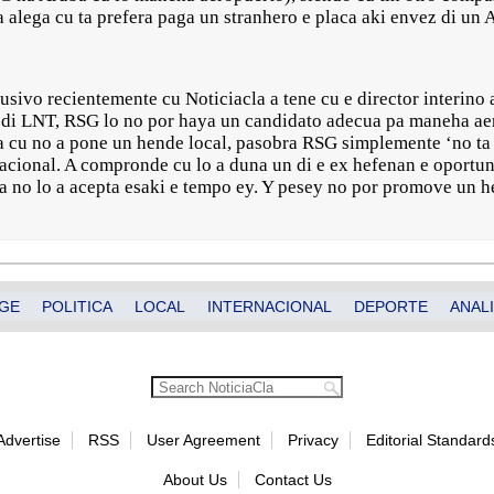
a alega cu ta prefera paga un stranhero e placa aki envez di un
usivo recientemente cu Noticiacla a tene cu e director interino
 di LNT, RSG lo no por haya un candidato adecua pa maneha aer
a cu no a pone un hende local, pasobra RSG simplemente ‘no ta
nacional. A compronde cu lo a duna un di e ex hefenan e oportun
na no lo a acepta esaki e tempo ey. Y pesey no por promove un 
GE
POLITICA
LOCAL
INTERNACIONAL
DEPORTE
ANALI
Advertise
RSS
User Agreement
Privacy
Editorial Standard
About Us
Contact Us