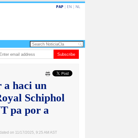
PAP
|
EN
|
NL
ita barionan pa atende kehonan di ciudadano
Subscribe
Gobierno ta amplia ayudo f
 a haci un
Royal Schiphol
T pa por a
dated on 11/17/2025, 9:25 AM AST