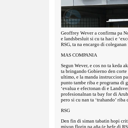
Geoffrey Wever a confirma pa Not
e landsbesluit si cu ta haci e ‘e
RSG, ta na encargo di coleganan
MAS COMPANIA
Segun Wever, e cos no ta keda ak
ta bringando Gobierno den corte 
ultimo, e la manda instruccion pa
punto tambe riba e programa di g
‘evalua e efectonan di e Landsv
profesionalnan ta bay for di Arub
pero si cu nan ta ‘trahando’ riba 
RSG
Den fin di siman tabatin hopi cr
miyon florin pa aña (e hefe di R