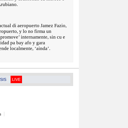
 Arubiano.
 actual di aeropuerto Jamez Fazio,
opuerto, y lo no firma un
 promove’ internamente, sin cu e
idad pa bay afo y gara
hende localmente, ‘ainda’.
SIS
LIVE
s