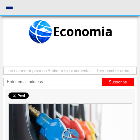
Economia
monan na sector priva na Aruba ta sigui aumenta
Tres homber arma a atra
Subscribe