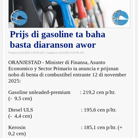
Prijs di gasoline ta baha
basta diaranson awor
Posted on 11/11/2025, 5:19 PM AST
| Updated on 11/11/2025, 5:22 PM AST
ORANJESTAD - Minister di Finansa, Asunto
Economico y Sector Primario ta anuncia e prijsnan
nobo di benta di combustibel entrante 12 di november
2025:
Gasoline unleaded-premium : 219,2 cen p/ltr.
(- 9,5 cen)
Diesel ULS : 195,6 cen p/ltr.
(- 4,4 cen)
Kerosin : 185,1 cen p/ltr. (+
0,2 cen)