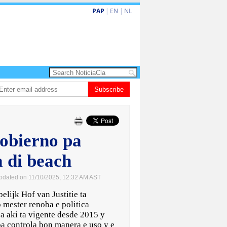
PAP
|
EN
|
NL
n ta bishita barionan pa atende kehonan di ciudadano
Subscribe
Gobierno ta ampli
gobierno pa
a di beach
pdated on 11/10/2025, 12:32 AM AST
jk Hof van Justitie ta
mester renoba e politica
ca aki ta vigente desde 2015 y
pa controla bon manera e uso y e