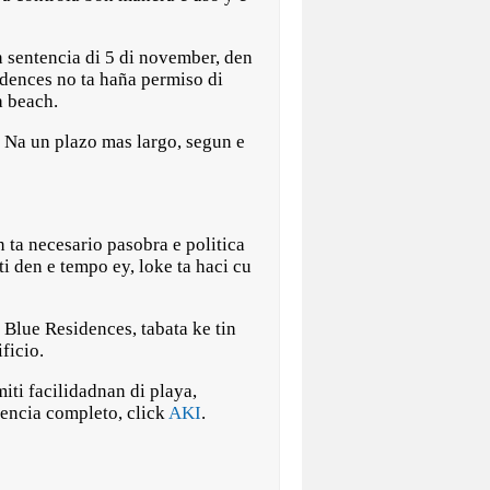
n sentencia di 5 di november, den
idences no ta haña permiso di
a beach.
 Na un plazo mas largo, segun e
 ta necesario pasobra e politica
ti den e tempo ey, loke ta haci cu
 Blue Residences, tabata ke tin
ficio.
miti facilidadnan di playa,
tencia completo, click
AKI
.