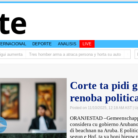
te
TERNACIONAL
DEPORTE
ANALISIS
LIVE
i aumenta
Tres homber arma a atraca persona y horta su auto
Ombudsma
Corte ta pidi 
renoba politic
Posted on 11/10/2025, 12:18 AM AST
| U
ORANJESTAD –Gemeenschappeli
considera cu gobierno Arubano 
di beachnan na Aruba. E politi
segun e Hof, ta ya hopi bieuw 