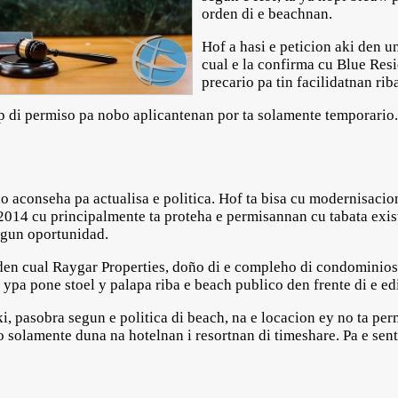
orden di e beachnan.
Hof a hasi e peticion aki den u
cual e la confirma cu Blue Res
precario pa tin facilidatnan rib
 di permiso pa nobo aplicantenan por ta solamente temporario.
o aconseha pa actualisa e politica. Hof ta bisa cu modernisacion
i 2014 cu principalmente ta proteha e permisannan cu tabata exis
ngun oportunidad.
o den cual Raygar Properties, doño di e compleho di condominios
ypa pone stoel y palapa riba e beach publico den frente di e edi
i, pasobra segun e politica di beach, na e locacion ey no ta per
o solamente duna na hotelnan i resortnan di timeshare. Pa e sen