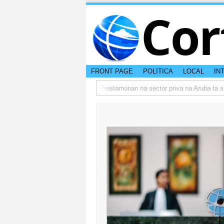
Cor
FRONT PAGE
POLITICA
LOCAL
IN
lua e rumbo actual di Aruba?
Prestamonan na sector priva na Aruba ta sigu