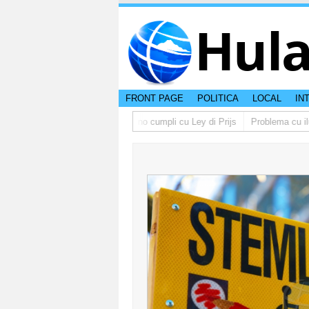
Hul
FRONT PAGE
POLITICA
LOCAL
IN
no lo multa supermercado cu no cumpli cu Ley di Prijs
Problema cu ilumin