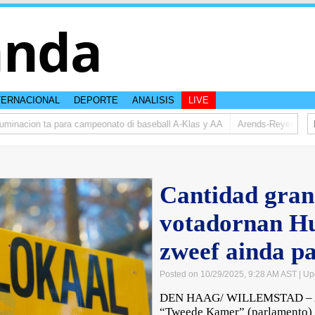
anda
TERNACIONAL
DEPORTE
ANALISIS
LIVE
acion ta para campeonato di baseball A-Klas y AA
Arends-Reyes (AVP): Re
Cantidad gran
votadornan Hu
zweef ainda pa
Posted on 10/29/2025, 9:28 AM AST
| Up
DEN HAAG/ WILLEMSTAD – Awe 
“Tweede Kamer” (parlamento) 