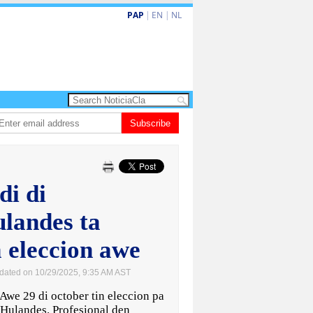
PAP
|
EN
|
NL
nobacion di US$106 miyon ta duna Riu Palace Aruba un impulso nobo
Subscribe
Vi
di di
landes ta
 eleccion awe
dated on 10/29/2025, 9:35 AM AST
29 di october tin eleccion pa
Hulandes. Profesional den