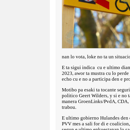
nan lo vota, loke no ta un situac
E ta sigui indica cu e ultimo di
2023, awor ta mustra cu lo perde 
echo cu e no a participa den e p
Motibo pa esaki ta tocante seguri
politico Geert Wilders, y si e no 
manera GroenLinks/PvdA, CDA, D’
trabou.
E ultimo gobierno Hulandes den c
PVV mes a sali for di e coalicion
segun e ultimo enkuestanan lo sac