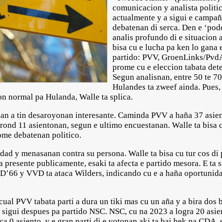
comunicacion y analista politi
actualmente y a sigui e campañ
debatenan di serca. Den e ‘podc
analis profundo di e situacion a
bisa cu e lucha pa ken lo gana e
partido: PVV, GroenLinks/PvdA
prome cu e eleccion tabata det
Segun analisnan, entre 50 te 7
Hulandes ta zweef ainda. Pues, 
ion normal pa Hulanda, Walle ta splica.
anan a tin desaroyonan interesante. Caminda PVV a haña 37 asie
rond 11 asientonan, segun e ultimo encuestanan. Walle ta bisa c
rome debatenan politico.
dad y menasanan contra su persona. Walle ta bisa cu tur cos di 
ta presente publicamente, esaki ta afecta e partido mesora. E ta 
66 y VVD ta ataca Wilders, indicando cu e a haña oportunidad
ual PVV tabata parti a dura un tiki mas cu un aña y a bira dos
, sigui despues pa partido NSC. NSC, cu na 2023 a logra 20 asi
a 0 asiento, y e gran parti di e votonan aki ta bai bek pa CDA, e