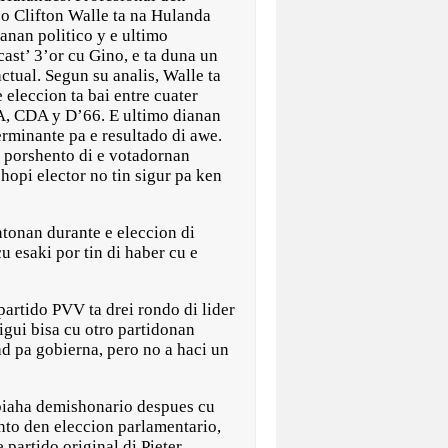
co Clifton Walle ta na Hulanda
anan politico y e ultimo
ast’ 3’or cu Gino, e ta duna un
ctual. Segun su analis, Walle ta
 eleccion ta bai entre cuater
, CDA y D’66. E ultimo dianan
erminante pa e resultado di awe.
0 porshento di e votadornan
hopi elector no tin sigur pa ken
ntonan durante e eleccion di
u esaki por tin di haber cu e
partido PVV ta drei rondo di lider
sigui bisa cu otro partidonan
 pa gobierna, pero no a haci un
 biaha demishonario despues cu
ento den eleccion parlamentario,
 partido original di Pieter