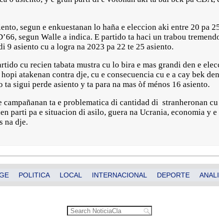
ento, segun e enkuestanan lo haña e eleccion aki entre 20 pa 25
D’66, segun Walle a indica. E partido ta haci un trabou tremen
di 9 asiento cu a logra na 2023 pa 22 te 25 asiento.
rtido cu recien tabata mustra cu lo bira e mas grandi den e ele
sa hopi atakenan contra dje, cu e consecuencia cu e a cay bek d
o ta sigui perde asiento y ta para na mas òf ménos 16 asiento.
campañanan ta e problematica di cantidad di stranheronan cu t
den parti pa e situacion di asilo, guera na Ucrania, economia y 
 na dje.
GE
POLITICA
LOCAL
INTERNACIONAL
DEPORTE
ANALI