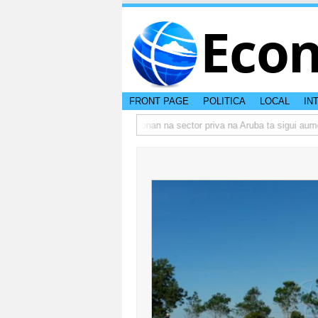
Eco
FRONT PAGE
POLITICA
LOCAL
IN
bo actual di Aruba?
Prestamonan na sector priva na Aruba ta sigui aument