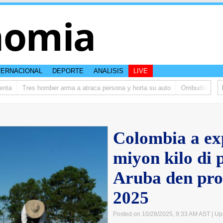
nomia
TERNACIONAL
DEPORTE
ANALISIS
LIVE
a
Tres homber arma a atraca persona y horta su auto
Ombudsman ta bis
Colombia a ex
miyon kilo di 
Aruba den pro
2025
Posted on 10/28/2025, 9:33 AM AST
| Up