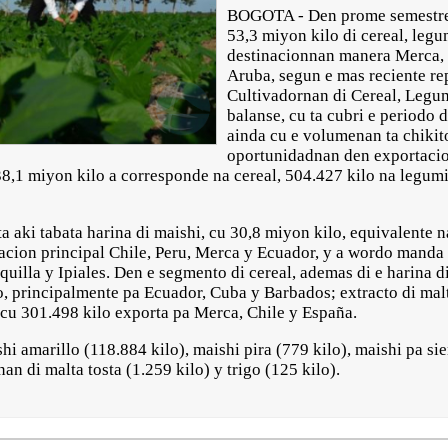
BOGOTA - Den prome semestre 
53,3 miyon kilo di cereal, leg
destinacionnan manera Merca, 
Aruba, segun e mas reciente re
Cultivadornan di Cereal, Legu
balanse, cu ta cubri e periodo di
ainda cu e volumenan ta chikit
oportunidadnan den exportacio
 38,1 miyon kilo a corresponde na cereal, 504.427 kilo na legu
a aki tabata harina di maishi, cu 30,8 miyon kilo, equivalente n
acion principal Chile, Peru, Merca y Ecuador, y a wordo manda p
illa y Ipiales. Den e segmento di cereal, ademas di e harina di
o, principalmente pa Ecuador, Cuba y Barbados; extracto di malt
 cu 301.498 kilo exporta pa Merca, Chile y España.
i amarillo (118.884 kilo), maishi pira (779 kilo), maishi pa si
an di malta tosta (1.259 kilo) y trigo (125 kilo).