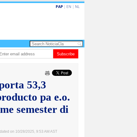
PAP
|
EN
|
NL
hita barionan pa atende kehonan di ciudadano
Subscribe
Gobierno ta amplia ayudo 
porta 53,3
producto pa e.o.
me semester di
dated on 10/28/2025, 9:53 AM AST