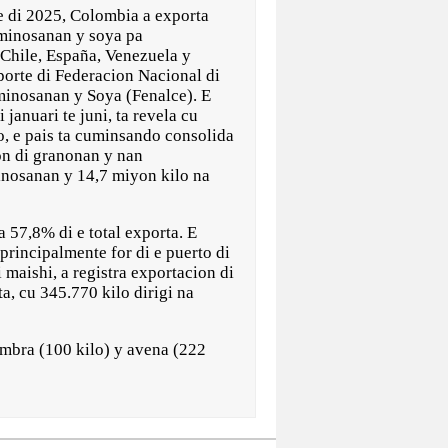
di 2025, Colombia a exporta
uminosanan y soya pa
Chile, España, Venezuela y
porte di Federacion Nacional di
minosanan y Soya (Fenalce). E
 januari te juni, ta revela cu
o, e pais ta cuminsando consolida
n di granonan y nan
minosanan y 14,7 miyon kilo na
a 57,8% di e total exporta. E
rincipalmente for di e puerto di
 maishi, a registra exportacion di
a, cu 345.770 kilo dirigi na
embra (100 kilo) y avena (222