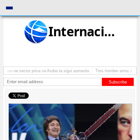
Internacional
onan na sector priva na Aruba ta sigui aumenta
Tres homber arma a atrac
Subscribe