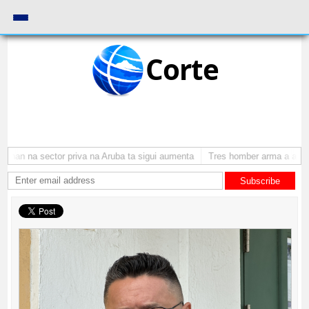
Corte
nan na sector priva na Aruba ta sigui aumenta
Tres homber arma a atraca
Subscribe