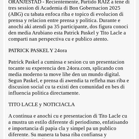
ORANJESTAD - Recientemente, Partido RAIZ a tene di
tres session di Academia di Bon Gobernacion 2025
(ABG) cu tabata enfoca riba e topico di evolucion di
prensa y relacion entre prensa y politica. Durante e
anochi aki atendi pa 35 participante, dos figura conoci
den media Arubiano esta Patrick Paskel y Tito Lacle a
comparti nan perspectiva cu e publico atento.
PATRICK PASKEL Y 24ora
Patrick Paskel a cuminsa e sesion cu un presentacion
tocante su experencia den 24ora.com, splicando con
media moderno ta move lihe den un mundo digital.
Segun Paskel, e prensa di awendia ta refleha mas riba e
discusion social cu ta existi den comunidad en bes di
influencia politica directamente.
TITO LACLE y NOTICIACLA
A continua e anochi cu e presentacion di Tito Lacle cu
a mustra un estilo diferente di periodismo, enfatisando
e importancia di papia cla y simpel pa un publico
diferente. Su manera ta basa riba confiansa y