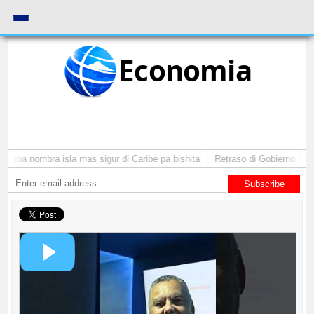
Economia
Aruba nombra isla mas sigur di Caribe pa bishita
Retraso di Gobierno ta po
Subscribe