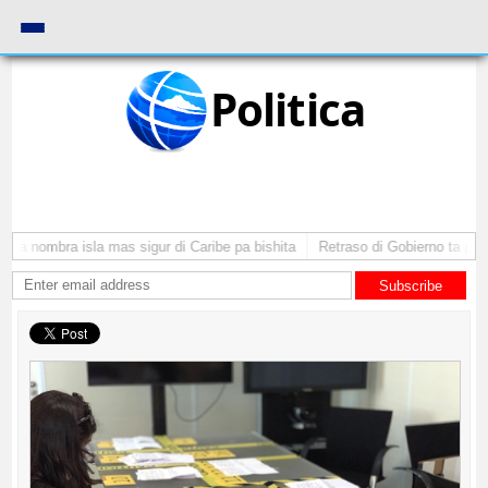
Politica
ba nombra isla mas sigur di Caribe pa bishita
Retraso di Gobierno ta pone 
Subscribe