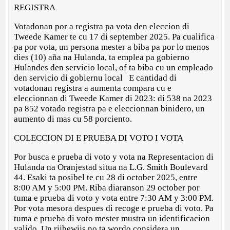
REGISTRA
Votadonan por a registra pa vota den eleccion di
Tweede Kamer te cu 17 di september 2025. Pa cualifica
pa por vota, un persona mester a biba pa por lo menos
dies (10) aña na Hulanda, ta emplea pa gobierno
Hulandes den servicio local, of ta biba cu un empleado
den servicio di gobiernu local E cantidad di
votadonan registra a aumenta compara cu e
eleccionnan di Tweede Kamer di 2023: di 538 na 2023
pa 852 votado registra pa e eleccionnan binidero, un
aumento di mas cu 58 porciento.
COLECCION DI E PRUEBA DI VOTO I VOTA
Por busca e prueba di voto y vota na Representacion di
Hulanda na Oranjestad situa na L.G. Smith Boulevard
44. Esaki ta posibel te cu 28 di october 2025, entre
8:00 AM y 5:00 PM. Riba diaranson 29 october por
tuma e prueba di voto y vota entre 7:30 AM y 3:00 PM.
Por vota mesora despues di recoge e prueba di voto. Pa
tuma e prueba di voto mester mustra un identificacion
valido. Un rijbewijs no ta wordo considera un