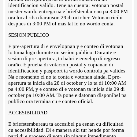
identificacion valido. Tene na cuenta: Votonan postal
mester wordo entrega na e briefstembureau pa 3:00 PM
ora local riba diaranson 29 di october. Votonan ricibi
despues di 3:00 PM of mas lat lo no wordo conta.
SESION PUBLICO
E pre-apertura di e envelopnan y e conteo di votonan
lo tuma luga durante un sesion publico. Durante e
sesion di pre-apertura, ta habri e envelop di regreso
oraño. E prueba di votacion postal y copianan di
identificacion y paspoort ta wordo controla pa valides.
Na e momento ei no ta conta e votonan ainda. E pre-
apertura ta inicia dia 28 di october y lo ta di 10:00 AM
pa 4:00 PM, y e conteo di e votonan ta inicia dia 29 di
october pa 10:00 AM. Ta pone e datonan disponibel pa
publico ora termina cu e conteo oficial.
ACCESIBILIDAD
E briefstembureau ta accesibel pa esnan cu dificultad
cu accesibilidad. Di e manera aki tur hende por forma
parti di e proceso di voto sin ningun impedimento.