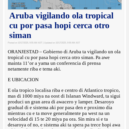
Aruba vigilando ola tropical
cu por pasa hopi cerca otro
siman
Posted on 10/17/2025, 9:55 AM AST
| Updated on 10/17/2025, 9:59 AM AST
ORANJESTAD – Gobierno di Aruba ta vigilando un ola
tropical cu por pasa hopi cerca otro siman. Pa awe
mainta 11’or a yama un conferencia di prensa
netamente riba e tema aki.
E UBICACION
E ola tropico localisa riba e centro di Atlantico tropico,
mas di 1000 miya na oost di Islanan Windward, ta sigui
produci un gran area di awacero y lamper. Desaroyo
gradual di e sistema aki por pasa den e proximo dia
mientras cu e ta move generalmente pa west na un
velocidad di 15 te 20 miya pa ora. Sin mira si e ta
desaroya of no, e sistema aki ta spera pa trece hopi awa