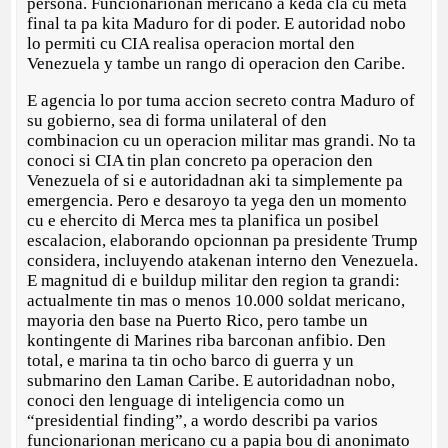
persona. Funcionarionan mericano a keda cla cu meta
final ta pa kita Maduro for di poder. E autoridad nobo
lo permiti cu CIA realisa operacion mortal den
Venezuela y tambe un rango di operacion den Caribe.
E agencia lo por tuma accion secreto contra Maduro of
su gobierno, sea di forma unilateral of den
combinacion cu un operacion militar mas grandi. No ta
conoci si CIA tin plan concreto pa operacion den
Venezuela of si e autoridadnan aki ta simplemente pa
emergencia. Pero e desaroyo ta yega den un momento
cu e ehercito di Merca mes ta planifica un posibel
escalacion, elaborando opcionnan pa presidente Trump
considera, incluyendo atakenan interno den Venezuela.
E magnitud di e buildup militar den region ta grandi:
actualmente tin mas o menos 10.000 soldat mericano,
mayoria den base na Puerto Rico, pero tambe un
kontingente di Marines riba barconan anfibio. Den
total, e marina ta tin ocho barco di guerra y un
submarino den Laman Caribe. E autoridadnan nobo,
conoci den lenguage di inteligencia como un
“presidential finding”, a wordo describi pa varios
funcionarionan mericano cu a papia bou di anonimato