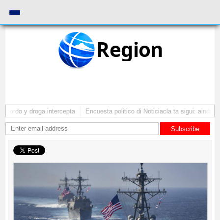
Region
bordo y droga intercepta
Encuesta politico di Noticiacla ta sigui: ainda ti
Subscribe