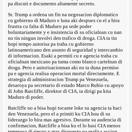
pa discuti e documento altamente secreto.
Sr. Trump a ordena un fin na negosacion diplomatico
cu gobierno di Maduro e luna aki despues cu el a bira
frustra cu falta di Maduro pa sede poder
boluntariamente y e insistencia di su oficialnan cu nan
no tin ningun involvi den trafico di droga. CIA ta tin
hopi tempo autorisa pa traha cu gobierno
latinoamericano den asunto di seguridad y intercambio
di informacion. Esaki a permiti cu e agencia traha cu
oficialnan mexicano pa tuma como blanco cartelnan di
droga. Pero e autorisacionnan aki no ta duna permiso
pa e agencia realisa operacion mortal directamente. E
strategia di administracion Trump pa Venezuela,
desaroya pa secretario di estado Marco Rubio cu apoyo
di John Ratcliffe, direktor di CIA, ta dirigi pa kita
Maduro di poder.
Ratcliffe no a bisa hopi tocante loke su agencia ta haci
den Venezuela, pero el a primiti ku CIA bou di su
liderazgo lo bira mas agresivo. Durante su audencia di
confirmacion, Ratcliffe a bisa ku el lo hasi CIA menos
temeroso di riesgo y mas dispuesto pa realisa accion