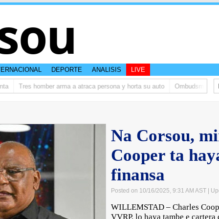
sou
TERNACIONAL
DEPORTE
ANALISIS
LIVE
Tres homber arma a atraca persona y horta su auto
Ombudsman ta bishi
Na Corsou, mi
Cooper ta haya
finansa
Posted on 10/16/2025, 9:31 AM AST
| Up
WILLEMSTAD – Charles Cooper,
VVRP, lo haya tambe e cartera d