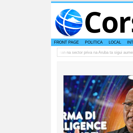
Cor
FRONT PAGE
POLITICA
LOCAL
IN
 actual di Aruba?
Prestamonan na sector priva na Aruba ta sigui aumenta