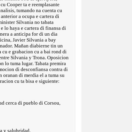
 cu Cooper ta e reemplasante
analisis, tumando na cuenta cu
anterior a ocupa e cartera di
inister Silvania no tabata
 e lo haya e cartera di finansa di
era a anticipa for di un dia
ficina, Javier Silvania a bay
rnador. Mañan diabierne tin un
 cu e grabacion cu a bai rond di
entre Silvania y Trona. Oposicion
on lo tuma lugar. Tabata premira
 mocion di desconfiansa contra di
n oranan di merdia el a tuma su
acion cu ta bisa e siguiente:
ad cerca di pueblo di Corsou,
a y salubridad.