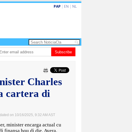
PAP
|
EN
|
NL
ta barionan pa atende kehonan di ciudadano
Subscribe
Gobierno ta amplia ayudo fi
nister Charles
 cartera di
dated on 10/16/2025, 9:32 AM AST
 minister encarga actual cu
i finansa bou di dje. Ayera,