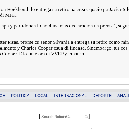
n Boekhoudt lo entrega su retiro pa crea espacio pa Javier Sil
n di MFK.
etapa y partidonan lo no duna mas declaracion na prensa", seg
ter Pisas, prome cu señor Silvania a entrega su retiro como minis
mente y Charles Cooper esun di finansa. Sinembargo, tur cos ta
s Cooper. E lo tin e ora ei VVRP y Finansa.
GE
POLITICA
LOCAL
INTERNACIONAL
DEPORTE
ANALI