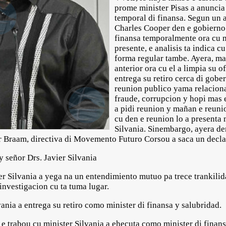
prome minister Pisas a anuncia
temporal di finansa. Segun un 
Charles Cooper den e gobierno 
finansa temporalmente ora cu m
presente, e analisis ta indica cu
forma regular tambe. Ayera, man
anterior ora cu el a limpia su o
entrega su retiro cerca di gobe
reunion publico yama relaciona
fraude, corrupcion y hopi mas 
a pidi reunion y mañan e reuni
cu den e reunion lo a presenta
Silvania. Sinembargo, ayera de
r Braam, directiva di Movemento Futuro Corsou a saca un declar
 señor Drs. Javier Silvania
er Silvania a yega na un entendimiento mutuo pa trece trankilid
investigacion cu ta tuma lugar.
vania a entrega su retiro como minister di finansa y salubridad.
e trabou cu minister Silvania a ehecuta como minister di finans