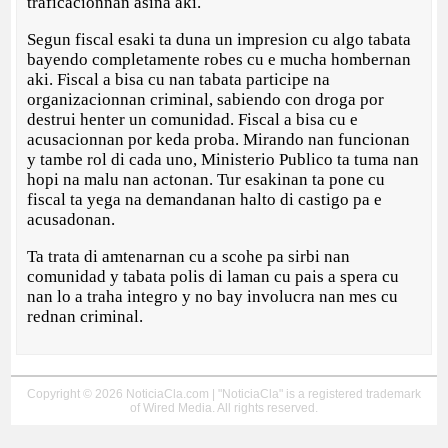
traficacionnan asina aki.
Segun fiscal esaki ta duna un impresion cu algo tabata
bayendo completamente robes cu e mucha hombernan
aki. Fiscal a bisa cu nan tabata participe na
organizacionnan criminal, sabiendo con droga por
destrui henter un comunidad. Fiscal a bisa cu e
acusacionnan por keda proba. Mirando nan funcionan
y tambe rol di cada uno, Ministerio Publico ta tuma nan
hopi na malu nan actonan. Tur esakinan ta pone cu
fiscal ta yega na demandanan halto di castigo pa e
acusadonan.
Ta trata di amtenarnan cu a scohe pa sirbi nan
comunidad y tabata polis di laman cu pais a spera cu
nan lo a traha integro y no bay involucra nan mes cu
rednan criminal.
Copyright © 2026 NoticiaCla.com | "NoticiaCla" is a registered trademark
of Wired Media. All rights reserved.