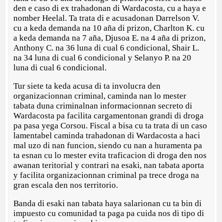
den e caso di ex trahadonan di Wardacosta, cu a haya e
nomber Heelal. Ta trata di e acusadonan Darrelson V.
cu a keda demanda na 10 aña di prizon, Charlton K. cu
a keda demanda na 7 aña, Djusoa E. na 4 aña di prizon,
Anthony C. na 36 luna di cual 6 condicional, Shair L.
na 34 luna di cual 6 condicional y Selanyo P. na 20
luna di cual 6 condicional.
Tur siete ta keda acusa di ta involucra den
organizacionnan criminal, caminda nan lo mester
tabata duna criminalnan informacionnan secreto di
Wardacosta pa facilita cargamentonan grandi di droga
pa pasa yega Corsou. Fiscal a bisa cu ta trata di un caso
lamentabel caminda trahadonan di Wardacosta a haci
mal uzo di nan funcion, siendo cu nan a huramenta pa
ta esnan cu lo mester evita traficacion di droga den nos
awanan teritorial y contrari na esaki, nan tabata aporta
y facilita organizacionnan criminal pa trece droga na
gran escala den nos territorio.
Banda di esaki nan tabata haya salarionan cu ta bin di
impuesto cu comunidad ta paga pa cuida nos di tipo di