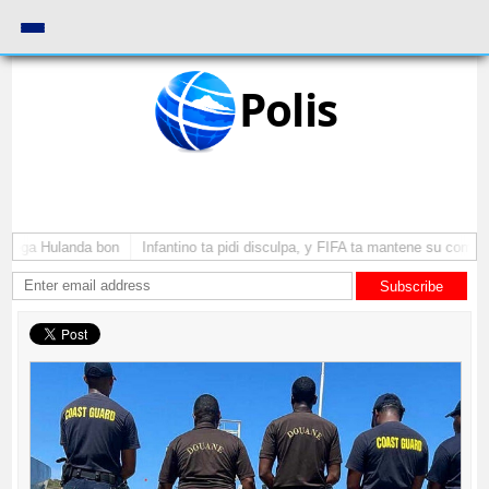
Polis
 yega Hulanda bon
Infantino ta pidi disculpa, y FIFA ta mantene su como pr
Subscribe