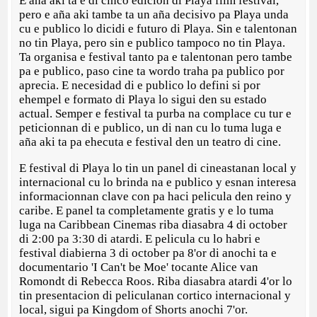
E aña aki ta e di cinco edicion di Playa film festival,
pero e aña aki tambe ta un aña decisivo pa Playa unda
cu e publico lo dicidi e futuro di Playa. Sin e talentonan
no tin Playa, pero sin e publico tampoco no tin Playa.
Ta organisa e festival tanto pa e talentonan pero tambe
pa e publico, paso cine ta wordo traha pa publico por
aprecia. E necesidad di e publico lo defini si por
ehempel e formato di Playa lo sigui den su estado
actual. Semper e festival ta purba na complace cu tur e
peticionnan di e publico, un di nan cu lo tuma luga e
aña aki ta pa ehecuta e festival den un teatro di cine.
E festival di Playa lo tin un panel di cineastanan local y
internacional cu lo brinda na e publico y esnan interesa
informacionnan clave con pa haci pelicula den reino y
caribe. E panel ta completamente gratis y e lo tuma
luga na Caribbean Cinemas riba diasabra 4 di october
di 2:00 pa 3:30 di atardi. E pelicula cu lo habri e
festival diabierna 3 di october pa 8'or di anochi ta e
documentario 'I Can't be Moe' tocante Alice van
Romondt di Rebecca Roos. Riba diasabra atardi 4'or lo
tin presentacion di peliculanan cortico internacional y
local, sigui pa Kingdom of Shorts anochi 7'or.