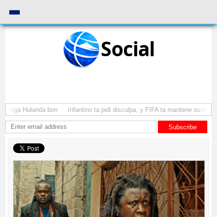
Social
a yega Hulanda bon
Infantino ta pidi disculpa, y FIFA ta mantene su como 
Subscribe