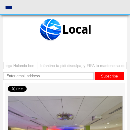
Local
a yega Hulanda bon
Infantino ta pidi disculpa, y FIFA ta mantene su como p
Subscribe