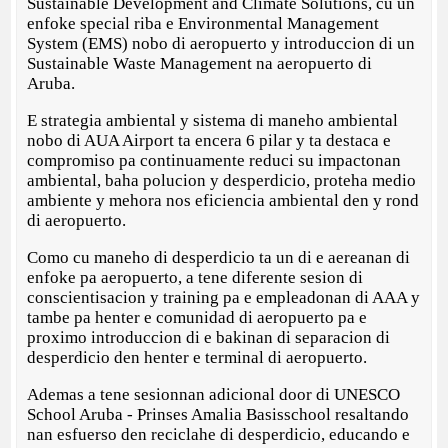
Sustainable Development and Climate Solutions, cu un
enfoke special riba e Environmental Management
System (EMS) nobo di aeropuerto y introduccion di un
Sustainable Waste Management na aeropuerto di
Aruba.
E strategia ambiental y sistema di maneho ambiental
nobo di AUA Airport ta encera 6 pilar y ta destaca e
compromiso pa continuamente reduci su impactonan
ambiental, baha polucion y desperdicio, proteha medio
ambiente y mehora nos eficiencia ambiental den y rond
di aeropuerto.
Como cu maneho di desperdicio ta un di e aereanan di
enfoke pa aeropuerto, a tene diferente sesion di
conscientisacion y training pa e empleadonan di AAA y
tambe pa henter e comunidad di aeropuerto pa e
proximo introduccion di e bakinan di separacion di
desperdicio den henter e terminal di aeropuerto.
Ademas a tene sesionnan adicional door di UNESCO
School Aruba - Prinses Amalia Basisschool resaltando
nan esfuerso den reciclahe di desperdicio, educando e