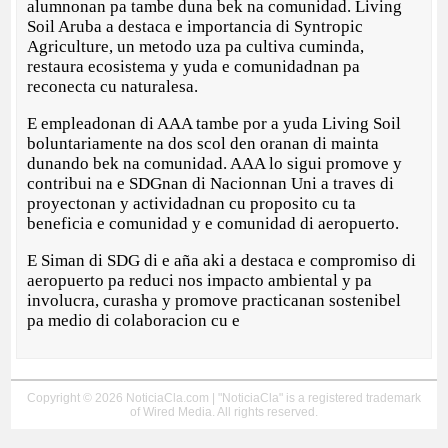
alumnonan pa tambe duna bek na comunidad. Living
Soil Aruba a destaca e importancia di Syntropic
Agriculture, un metodo uza pa cultiva cuminda,
restaura ecosistema y yuda e comunidadnan pa
reconecta cu naturalesa.
E empleadonan di AAA tambe por a yuda Living Soil
boluntariamente na dos scol den oranan di mainta
dunando bek na comunidad. AAA lo sigui promove y
contribui na e SDGnan di Nacionnan Uni a traves di
proyectonan y actividadnan cu proposito cu ta
beneficia e comunidad y e comunidad di aeropuerto.
E Siman di SDG di e aña aki a destaca e compromiso di
aeropuerto pa reduci nos impacto ambiental y pa
involucra, curasha y promove practicanan sostenibel
pa medio di colaboracion cu e
Copyright © 2026 NoticiaCla.com | "NoticiaCla" is a registered trademark
of Wired Media. All rights reserved.