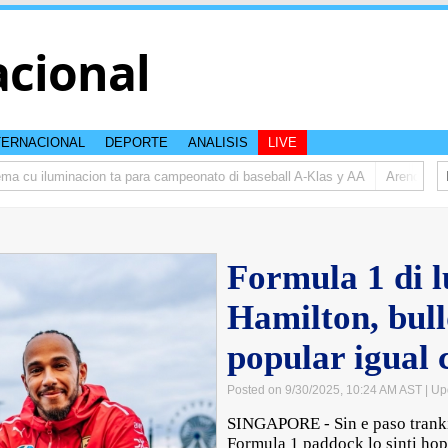
acional
TERNACIONAL
DEPORTE
ANALISIS
LIVE
u iluminacion ta para campeonato di baseball A-Klas y AA
Arends-Reyes (
Formula 1 di l
Hamilton, bull
popular igual 
Posted on 9/30/2025, 10:24 AM AST
| Up
SINGAPORE - Sin e paso tranki
Formula 1 paddock lo sinti ho