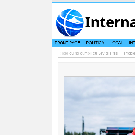
Intern
FRONT PAGE
POLITICA
LOCAL
IN
Gobierno lo multa supermercado cu no cumpli cu Ley di Prijs
Problema c