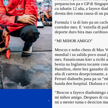
preparacion pa e GP di Singapo
cu tabatin 12 aña, a fayece di
drenta den coma causa di un p
Formula 1 ta di luto pa un cach
corredor mes. E ‘estrella di pa
deporte duro bira mas cariñoso
“MI MIHOR AMIGO”
Mescos e nobo chens di Max V
mundial i su salida poco usual
mes. Fanaticonan kier a ricibi a
bestia na Inglatera tocante co
Hamilton, shete bez ganador di
aña di carrera desepcionante, a
Ferrari diahuebs pasa pa su “m
banda den hospital. Dialuna e c
“Roscoe a fayece diadomingo a
mi mihor amigo. Despues di cuat
›
mi a mester tuma e desicion mas