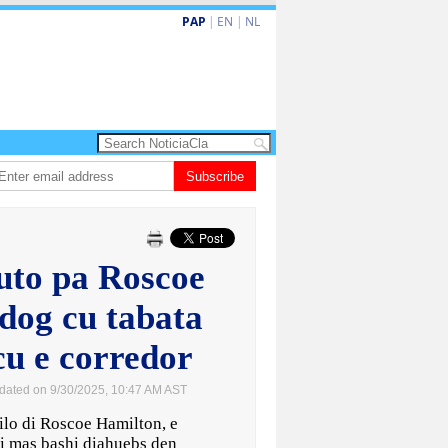
PAP
|
EN
|
NL
AVP): Renobacion di US$106 miyon ta duna Riu Palace Aruba un impulso no
Subscribe
uto pa Roscoe
dog cu tabata
cu e corredor
dated on 9/30/2025, 10:47 AM AST
lo di Roscoe Hamilton, e
pi mas bashi diahuebs den