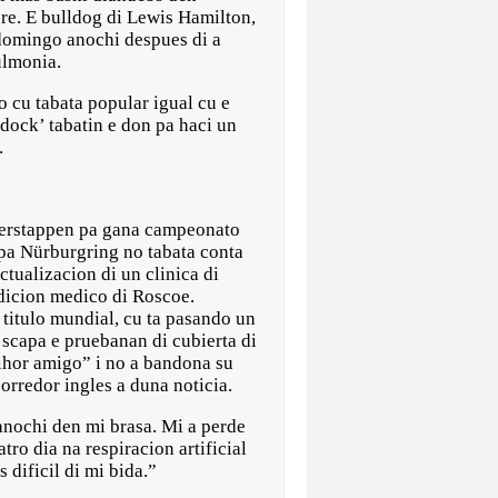
re. E bulldog di Lewis Hamilton,
adomingo anochi despues di a
ulmonia.
o cu tabata popular igual cu e
ddock’ tabatin e don pa haci un
.
erstappen pa gana campeonato
 pa Nürburgring no tabata conta
ctualizacion di un clinica di
ndicion medico di Roscoe.
 titulo mundial, cu ta pasando un
 scapa e pruebanan di cubierta di
ihor amigo” i no a bandona su
orredor ingles a duna noticia.
nochi den mi brasa. Mi a perde
ro dia na respiracion artificial
 dificil di mi bida.”