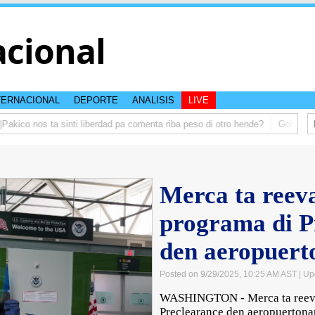
acional
TERNACIONAL
DEPORTE
ANALISIS
LIVE
co nos ta sinti liberdad pa comenta riba peso di otro hende?
Gobierno ta
Merca ta reev
programa di P
den aeropuert
Posted on 9/29/2025, 10:25 AM AST
| Up
WASHINGTON - Merca ta reeva
Preclearance den aeropuertona