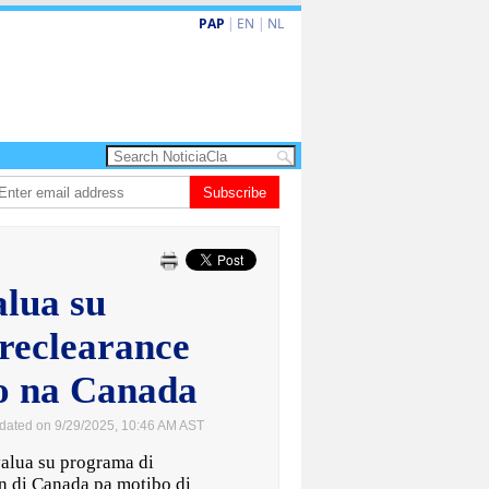
PAP
|
EN
|
NL
 amplia ayudo financiero pa famianan cu menos recurso
Subscribe
CISI: Aruba nombra
alua su
reclearance
o na Canada
dated on 9/29/2025, 10:46 AM AST
lua su programa di
n di Canada pa motibo di