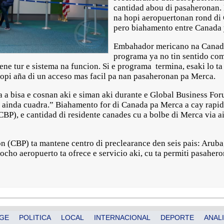
cantidad abou di pasaheronan. 
na hopi aeropuertonan rond di
pero biahamento entre Canada 
Embahador mericano na Canada,
programa ya no tin sentido com
ne tur e sistema na funcion. Si e programa termina, esaki lo ta
hopi aña di un acceso mas facil pa nan pasaheronan pa Merca.
 a bisa e cosnan aki e siman aki durante e Global Business Foru
er ainda cuadra.” Biahamento for di Canada pa Merca a cay rap
BP), e cantidad di residente canades cu a bolbe di Merca via a
n (CBP) ta mantene centro di preclearance den seis pais: Aru
cho aeropuerto ta ofrece e servicio aki, cu ta permiti pasahero
GE
POLITICA
LOCAL
INTERNACIONAL
DEPORTE
ANALI