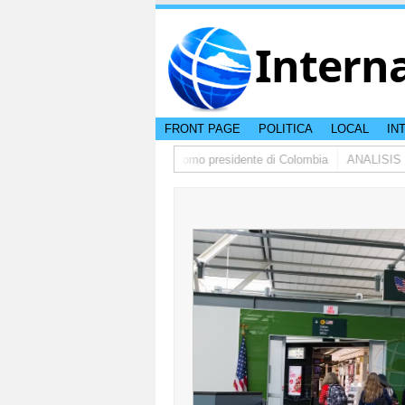
Intern
FRONT PAGE
POLITICA
LOCAL
IN
do de la Espriella a huramenta como presidente di Colombia
ANALISIS |Paki