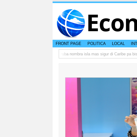
Eco
FRONT PAGE
POLITICA
LOCAL
IN
 peso di otro hende?
CISI: Aruba nombra isla mas sigur di Caribe pa bishita