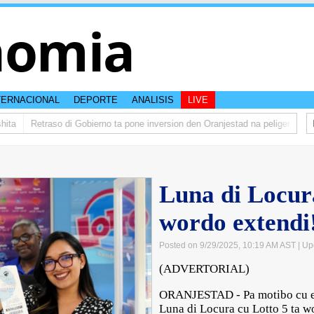
nomia
TERNACIONAL
DEPORTE
ANALISIS
LIVE
Retraso di Gobierno ta pone inversion den Oranjestad na peliger
Abela
Luna di Locura
wordo extendi
Posted on 9/29/2025, 10:19 AM AST
| Up
(ADVERTORIAL)
ORANJESTAD - Pa motibo cu e L
Luna di Locura cu Lotto 5 ta wo