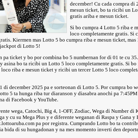
december! Cu cada compra di 2 
mesun ticket, bo ta ricibi un L
gratis ariba e mesun ticket.
Si bo cumpra 4 Lotto 5 riba e me
loco completamente gratis. Si 
 gratis. Kiermen mas Lotto 5 bo cumpra riba e mesun ticket, mas L
jackpot di Lotto 5!
in pa ticket y bo por combina bo 5 numbernan for di 01 te cu 35.
y asina bo ta ricibi un Lotto 5 loco completamente gratis. Si b
 loco riba e mesun ticket y ricibi un tercer Lotto 5 loco comple
31 di december 2025 pa e sorteonan di Lotto 5. Por cumpra bo 
Lotto 5 ta hunga riba tur diaranson y diasabra anochi pa 7:45P
gina di Facebook y YouTube.
ferente wega, Catochi, Big 4, 1-OFF, Zodiac, Wega di Number di 
ega y cu su Mega Plus y e diferente weganan di Raspa y Gana y
y.lottoaruba.com pa por registra. Cumprando Lotto bo ta contribu
bia bida di su hungadonan y na mes momento inverti den deport