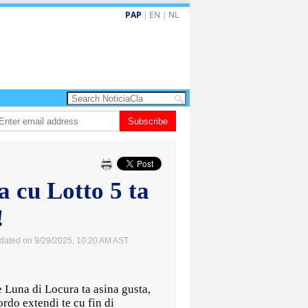
PAP
|
EN
|
NL
rdo de la Espriella a huramenta como presidente di Colombia
Subscribe
Nina den Heye
 cu Lotto 5 ta
!
dated on 9/29/2025, 10:20 AM AST
una di Locura ta asina gusta,
rdo extendi te cu fin di