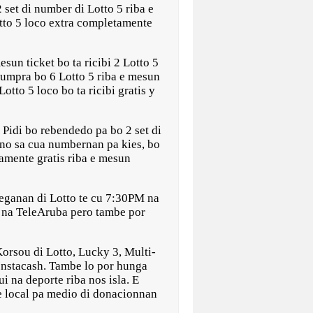
set di number di Lotto 5 riba e
otto 5 loco extra completamente
sun ticket bo ta ricibi 2 Lotto 5
cumpra bo 6 Lotto 5 riba e mesun
otto 5 loco bo ta ricibi gratis y
 Pidi bo rebendedo pa bo 2 set di
o no sa cua numbernan pa kies, bo
tamente gratis riba e mesun
weganan di Lotto te cu 7:30PM na
M na TeleAruba pero tambe por
Korsou di Lotto, Lucky 3, Multi-
 Instacash. Tambe lo por hunga
i na deporte riba nos isla. E
e local pa medio di donacionnan