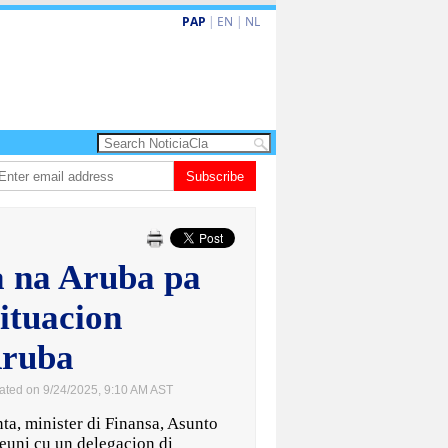
PAP
|
EN
|
NL
ta barionan pa atende kehonan di ciudadano
Subscribe
Gobierno ta amplia ayudo fi
 na Aruba pa
situacion
Aruba
ated on 9/24/2025, 9:10 AM AST
 minister di Finansa, Asunto
uni cu un delegacion di