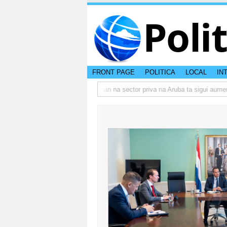
Poli
FRONT PAGE
POLITICA
LOCAL
IN
 actual di Aruba?
Prestamonan na sector priva na Aruba ta sigui aumenta