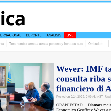
tica
TERNACIONAL
DEPORTE
ANALISIS
LIVE
Tres homber arma a atraca persona y horta su auto
Ombudsman ta bishi
Wever: IMF ta
consulta riba 
financiero di 
Posted on 9/24/2025, 9:09 AM AST
| Upd
ORANJESTAD – Diamars mainta,
Economico Geoffrey Wever a re