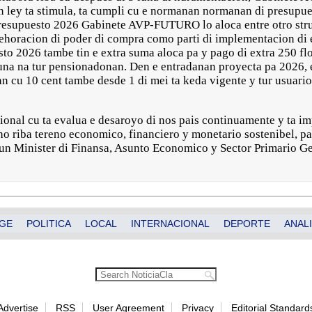
 ley ta stimula, ta cumpli cu e normanan normanan di presupue
esupuesto 2026 Gabinete AVP-FUTURO lo aloca entre otro stru
ehoracion di poder di compra como parti di implementacion di 
o 2026 tambe tin e extra suma aloca pa y pago di extra 250 flo
una na tur pensionadonan. Den e entradanan proyecta pa 2026, e
an cu 10 cent tambe desde 1 di mei ta keda vigente y tur usuario
ional cu ta evalua e desaroyo di nos pais continuamente y ta i
o riba tereno economico, financiero y monetario sostenibel, pa
un Minister di Finansa, Asunto Economico y Sector Primario G
GE
POLITICA
LOCAL
INTERNACIONAL
DEPORTE
ANALI
Advertise
RSS
User Agreement
Privacy
Editorial Standard