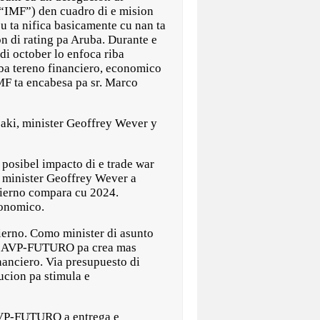
“IMF”) den cuadro di e mision
u ta nifica basicamente cu nan ta
n di rating pa Aruba. Durante e
di october lo enfoca riba
iba tereno financiero, economico
MF ta encabesa pa sr. Marco
 aki, minister Geoffrey Wever y
posibel impacto di e trade war
, minister Geoffrey Wever a
bierno compara cu 2024.
conomico.
ierno. Como minister di asunto
te AVP-FUTURO pa crea mas
nanciero. Via presupuesto di
cion pa stimula e
 AVP-FUTURO a entrega e