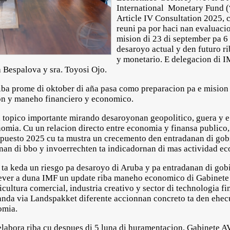
International Monetary Fund (
Article IV Consultation 2025, c
reuni pa por haci nan evaluacio
mision di 23 di september pa 6 
desaroyo actual y den futuro r
y monetario. E delegacion di I
a Bespalova y sra. Toyosi Ojo.
riba prome di oktober di aña pasa como preparacion pa e mision
ion y maneho financiero y economico.
topico importante mirando desaroyonan geopolitico, guera y e 
omia. Cu un relacion directo entre economia y finansa publico
supuesto 2025 cu ta mustra un crecemento den entradanan di go
nan di bbo y invoerrechten ta indicadornan di mas actividad e
 ta keda un riesgo pa desaroyo di Aruba y pa entradanan di gob
ever a duna IMF un update riba maneho economico di Gabine
ultura comercial, industria creativo y sector di technologia fi
nda via Landspakket diferente accionnan concreto ta den ehecu
omia.
 elabora riba cu despues di 5 luna di huramentacion, Gabinete