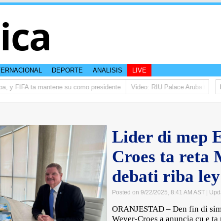
tica
TERNACIONAL
DEPORTE
ANALISIS
LIVE
a, y FIFA ta mantene su como presidente
Video: RIU Palace Aruba ta eleva
Lider di mep 
Croes ta reta
debati riba le
Posted on 9/22/2025, 8:41 AM AST
| Upd
ORANJESTAD – Den fin di sima
Wever-Croes a anuncia cu e ta 