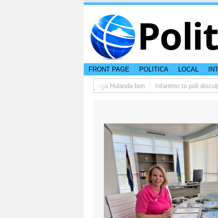
Poli
FRONT PAGE
POLITICA
LOCAL
IN
upo di studiantenan di Aruba a yega Hulanda bon
Infantino ta pidi disculp