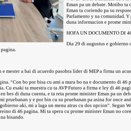
Eman pa un debate. Motibo ta 
Eman ta coriendo pa su respons
Parlamento y na comunidad. Y 
duna informacion e prome mini
HOFA UN DOCUMENTO DI 4
Dia 29 di augustus e gobierno d
 pagina.
e mester a bai di acuerdo pasobra lider di MEP a firma un ac
pagina. “Con bo por bisa cu ami a mara bo na e documento di 46 
ia. Cu esaki ta muestra cu ta AVP Futuro a firma e ley di 46 p
 en bes di duna cuenta, e ta reta prome minister Eman pa un deb
mi pruebanan y e por bin cu su pruebanan pa asina for once and
 gobierno aki, mi a laga un menu atras cu dos opcion”. Segun W
 reino di 46 pagina. Mi ta spera cu prome minister Eman no core
na bisando.