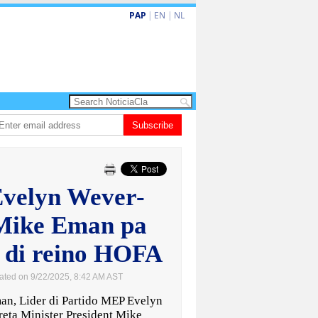
PAP
|
EN
|
NL
 turismo premium cu renobacion di US$106 miyon
Subscribe
Aruba ta perde 5-4 contr
Evelyn Wever-
 Mike Eman pa
y di reino HOFA
ated on 9/22/2025, 8:42 AM AST
n, Lider di Partido MEP Evelyn
reta Minister President Mike