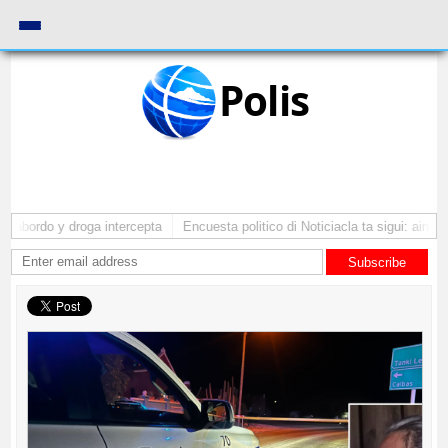
Polis
 abordo y droga intercepta
Encuesta politico di Noticiacla ta sigui: ainda 
Subscribe