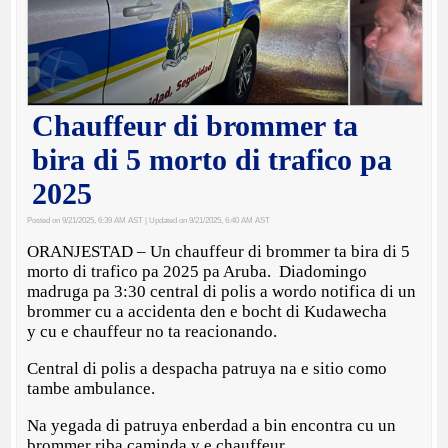
Chauffeur di brommer ta
bira di 5 morto di trafico pa
2025
Posted on 9/21/2025, 6:39 AM AST
| Updated on 9/21/2025, 6:40 AM AST
ORANJESTAD – Un chauffeur di brommer ta bira di 5
morto di trafico pa 2025 pa Aruba. Diadomingo
madruga pa 3:30 central di polis a wordo notifica di un
brommer cu a accidenta den e bocht di Kudawecha
y cu e chauffeur no ta reacionando.
Central di polis a despacha patruya na e sitio como
tambe ambulance.
Na yegada di patruya enberdad a bin encontra cu un
brommer riba caminda y e chauffeur.