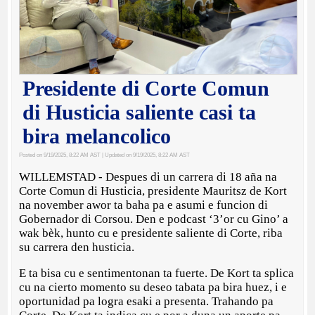
Presidente di Corte Comun
di Husticia saliente casi ta
bira melancolico
Posted on 9/19/2025, 8:22 AM AST
| Updated on 9/19/2025, 8:22 AM AST
WILLEMSTAD - Despues di un carrera di 18 aña na
Corte Comun di Husticia, presidente Mauritsz de Kort
na november awor ta baha pa e asumi e funcion di
Gobernador di Corsou. Den e podcast ‘3’or cu Gino’ a
wak bèk, hunto cu e presidente saliente di Corte, riba
su carrera den husticia.
E ta bisa cu e sentimentonan ta fuerte. De Kort ta splica
cu na cierto momento su deseo tabata pa bira huez, i e
oportunidad pa logra esaki a presenta. Trahando pa