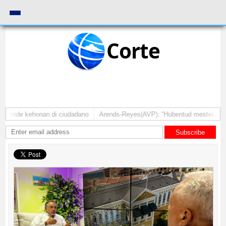
Corte
atende kehonan di ciudadano
Arends-Reyes(AVP): “Hubentud mester sinti c
Subscribe