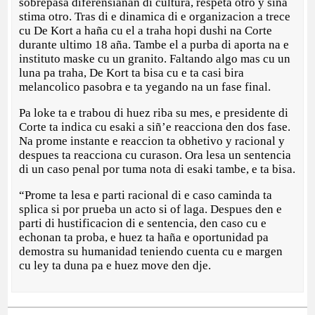
sobrepasa diferensianan di cultura, respeta otro y siña
stima otro. Tras di e dinamica di e organizacion a trece
cu De Kort a haña cu el a traha hopi dushi na Corte
durante ultimo 18 aña. Tambe el a purba di aporta na e
instituto maske cu un granito. Faltando algo mas cu un
luna pa traha, De Kort ta bisa cu e ta casi bira
melancolico pasobra e ta yegando na un fase final.
Pa loke ta e trabou di huez riba su mes, e presidente di
Corte ta indica cu esaki a siñ’e reacciona den dos fase.
Na prome instante e reaccion ta obhetivo y racional y
despues ta reacciona cu curason. Ora lesa un sentencia
di un caso penal por tuma nota di esaki tambe, e ta bisa.
“Prome ta lesa e parti racional di e caso caminda ta
splica si por prueba un acto si of laga. Despues den e
parti di hustificacion di e sentencia, den caso cu e
echonan ta proba, e huez ta haña e oportunidad pa
demostra su humanidad teniendo cuenta cu e margen
cu ley ta duna pa e huez move den dje.