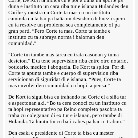
Corte, De Kort ta indica cu e por a duna un aporte pa
duna e instituto un cara riba tur e islanan Hulandes den
Caribe y mustra cu Corte ta mas cu un instituto
caminda cu ta bai pa haña un desishon di huez i spera
cu ta resolve un problema sea completamente of pa
gran parti. “Pero Corte ta mas. Corte ta tambe e
instituto cu ta subraya norma i balornan den
comunidad.”
“Corte tin tambe mas tarea cu trata casonan y tuma
desicion.” E ta tene supervision riba entre otro notario,
boticario, medico i abogacia, De Kort ta splica. For di
Corte ta apunta tambe e cuerpo di supervision riba
servicionan di siguridat di e islanan. “Pues, Corte ta
mas envolvi den comunidad cu hopi ta pensa.”
De Kort ta sigui bisa cu trahando na Corte el a siña tur
e aspectonan aki. “Bo ta cera conoci cu un instituto cu
ta hopi representativo pa Reino completo pasobra ta
traha cu coleganan di ex tur e islanan, pero tambe di
Hulanda. Ta huntu tin cu bati cabes pa haci e trabou.”
Den esaki e presidente di Corte ta bisa cu mester