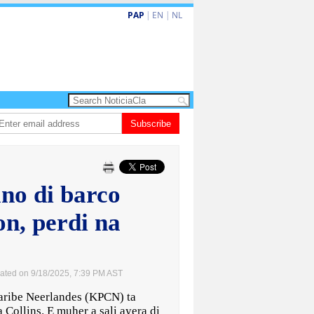
PAP
|
EN
|
NL
leva turismo premium cu renobacion di US$106 miyon
Subscribe
Aruba ta perde 5-4 
no di barco
n, perdi na
ated on 9/18/2025, 7:39 PM AST
ribe Neerlandes (KPCN) ta
a Collins. E muher a sali ayera di