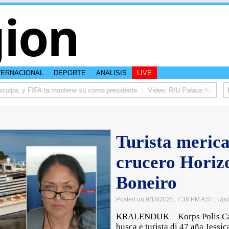
ion
TERNACIONAL
DEPORTE
ANALISIS
LIVE
sculpa, y FIFA ta mantene su como presidente
Video: RIU Palace Aruba ta e
Turista merica
crucero Horizo
Boneiro
Posted on 9/18/2025, 7:38 PM AST
| Upd
KRALENDIJK – Korps Polis Ca
busca e turista di 47 aña Jessic