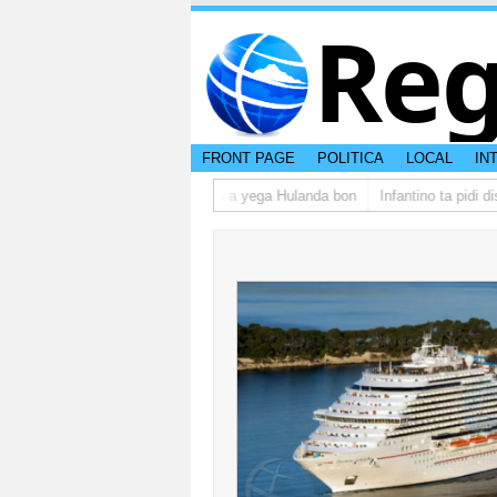
Reg
FRONT PAGE
POLITICA
LOCAL
IN
E grupo di studiantenan di Aruba a yega Hulanda bon
Infantino ta pidi di