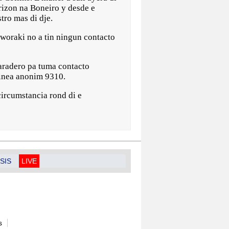
rizon na Boneiro y desde e
tro mas di dje.
 aworaki no a tin ningun contacto
paradero pa tuma contacto
linea anonim 9310.
circumstancia rond di e
SIS
LIVE
s