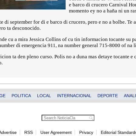
e barco di crucero Carnival Ho
momento ey no a haña ni un ras
te di september for di e barco di crucero, pero e no a bolbe. Te
ero ta desconocido.
nde cu a mira Jessica Collins of cu tin informacion tocante su 
number di emergencia 911, na number general 715-8000 of na 
icion ta den pleno curso. Polis no a duna mas detaye tocante e 
o.
GE
POLITICA
LOCAL
INTERNACIONAL
DEPORTE
ANALI
Advertise
RSS
User Agreement
Privacy
Editorial Standard