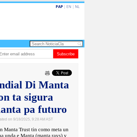
PAP
|
EN
|
NL
turismo premium cu renobacion di US$106 miyon
Subscribe
Aruba ta perde 5-4 contr
dial Di Manta
on ta sigura
anta pa futuro
ated on 9/18/2025, 9:28 AM AST
 Manta Trust tin como meta un
 na unda e Manta (manta rays) y