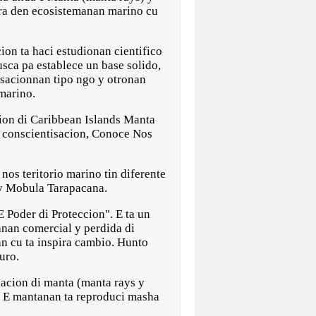
era den ecosistemanan marino cu
cion ta haci estudionan cientifico
sca pa establece un base solido,
isacionnan tipo ngo y otronan
 marino.
cion di Caribbean Islands Manta
i conscientisacion, Conoce Nos
nos teritorio marino tin diferente
 y Mobula Tarapacana.
 Poder di Proteccion". E ta un
nan comercial y perdida di
an cu ta inspira cambio. Hunto
uro.
lacion di manta (manta rays y
o. E mantanan ta reproduci masha