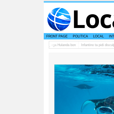
Loc
FRONT PAGE
POLITICA
LOCAL
IN
po di studiantenan di Aruba a yega Hulanda bon
Infantino ta pidi disculp