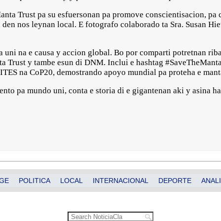
anta Trust pa su esfuersonan pa promove conscientisacion, pa 
 den nos leynan local. E fotografo colaborado ta Sra. Susan Hie
ni na e causa y accion global. Bo por comparti potretnan riba 
ta Trust y tambe esun di DNM. Inclui e hashtag #SaveTheMantas.
 CITES na CoP20, demostrando apoyo mundial pa proteha e mant
to pa mundo uni, conta e storia di e gigantenan aki y asina hac
GE
POLITICA
LOCAL
INTERNACIONAL
DEPORTE
ANALI