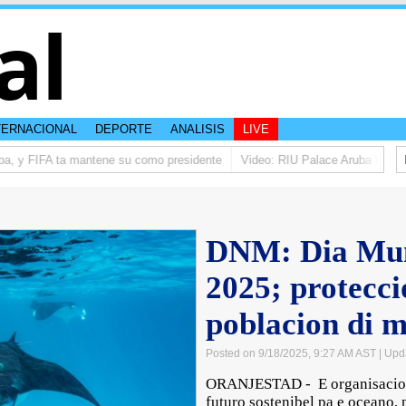
al
TERNACIONAL
DEPORTE
ANALISIS
LIVE
a, y FIFA ta mantene su como presidente
Video: RIU Palace Aruba ta eleva 
DNM: Dia Mun
2025; protecci
poblacion di m
Posted on 9/18/2025, 9:27 AM AST
| Upd
ORANJESTAD - E organisacion
futuro sostenibel pa e oceano,