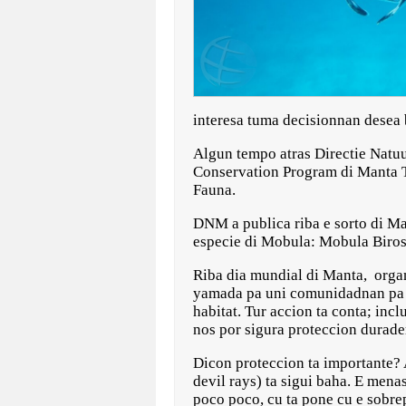
interesa tuma decisionnan desea 
Algun tempo atras Directie Natuu
Conservation Program di Manta Tr
Fauna.
DNM a publica riba e sorto di Man
especie di Mobula: Mobula Biros
Riba dia mundial di Manta, organi
yamada pa uni comunidadnan pa s
habitat. Tur accion ta conta; in
nos por sigura proteccion durader
Dicon proteccion ta importante? 
devil rays) ta sigui baha. E men
poco poco, cu ta pone cu e sobre