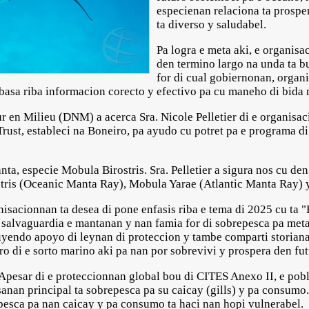
especienan relaciona ta prosp
ta diverso y saludabel.
Pa logra e meta aki, e organisa
den termino largo na unda ta bu
for di cual gobiernonan, organ
basa riba informacion corecto y efectivo pa cu maneho di bida
r en Milieu (DNM) a acerca Sra. Nicole Pelletier di e organisa
ust, estableci na Boneiro, pa ayudo cu potret pa e programa d
ta, especie Mobula Birostris. Sra. Pelletier a sigura nos cu den 
tris (Oceanic Manta Ray), Mobula Yarae (Atlantic Manta Ray)
sacionnan ta desea di pone enfasis riba e tema di 2025 cu ta "E
alvaguardia e mantanan y nan famia for di sobrepesca pa meta
cluyendo apoyo di leynan di proteccion y tambe comparti storian
o di e sorto marino aki pa nan por sobrevivi y prospera den fut
Apesar di e proteccionnan global bou di CITES Anexo II, e pob
asanan principal ta sobrepesca pa su caicay (gills) y pa consum
pesca pa nan caicay y pa consumo ta haci nan hopi vulnerabel.