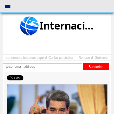
Internacional
Aruba nombra isla mas sigur di Caribe pa bishita
Retraso di Gobierno ta po
Subscribe