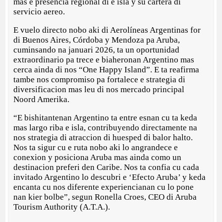
mas e presencia regional di e isla y su cartera di
servicio aereo.
E vuelo directo nobo aki di Aerolíneas Argentinas for
di Buenos Aires, Córdoba y Mendoza pa Aruba,
cuminsando na januari 2026, ta un oportunidad
extraordinario pa trece e biaheronan Argentino mas
cerca ainda di nos “One Happy Island”. E ta reafirma
tambe nos compromiso pa fortalece e strategia di
diversificacion mas leu di nos mercado principal
Noord Amerika.
“E bishitantenan Argentino ta entre esnan cu ta keda
mas largo riba e isla, contribuyendo directamente na
nos strategia di atraccion di huesped di balor halto.
Nos ta sigur cu e ruta nobo aki lo angrandece e
conexion y posiciona Aruba mas ainda como un
destinacion preferi den Caribe. Nos ta confia cu cada
invitado Argentino lo descubri e ‘Efecto Aruba’ y keda
encanta cu nos diferente experiencianan cu lo pone
nan kier bolbe”, segun Ronella Croes, CEO di Aruba
Tourism Authority (A.T.A.).