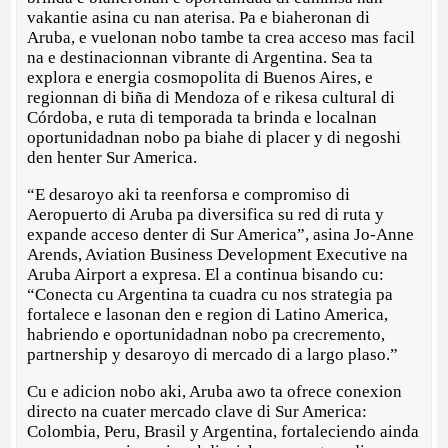
vakantie asina cu nan aterisa. Pa e biaheronan di
Aruba, e vuelonan nobo tambe ta crea acceso mas facil
na e destinacionnan vibrante di Argentina. Sea ta
explora e energia cosmopolita di Buenos Aires, e
regionnan di biña di Mendoza of e rikesa cultural di
Córdoba, e ruta di temporada ta brinda e localnan
oportunidadnan nobo pa biahe di placer y di negoshi
den henter Sur America.
“E desaroyo aki ta reenforsa e compromiso di
Aeropuerto di Aruba pa diversifica su red di ruta y
expande acceso denter di Sur America”, asina Jo-Anne
Arends, Aviation Business Development Executive na
Aruba Airport a expresa. El a continua bisando cu:
“Conecta cu Argentina ta cuadra cu nos strategia pa
fortalece e lasonan den e region di Latino America,
habriendo e oportunidadnan nobo pa crecremento,
partnership y desaroyo di mercado di a largo plaso.”
Cu e adicion nobo aki, Aruba awo ta ofrece conexion
directo na cuater mercado clave di Sur America:
Colombia, Peru, Brasil y Argentina, fortaleciendo ainda