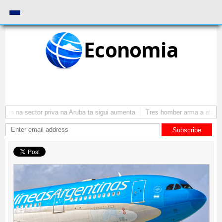
Economia
n na sector priva na Aruba ta sigui aumenta
Tres homber arma a atraca p
Subscribe