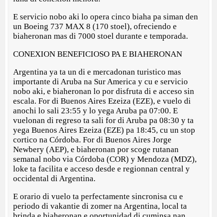
E servicio nobo aki lo opera cinco biaha pa siman den
un Boeing 737 MAX 8 (170 stoel), ofreciendo e
biaheronan mas di 7000 stoel durante e temporada.
CONEXION BENEFICIOSO PA E BIAHERONAN
Argentina ya ta un di e mercadonan turistico mas
importante di Aruba na Sur America y cu e servicio
nobo aki, e biaheronan lo por disfruta di e acceso sin
escala. For di Buenos Aires Ezeiza (EZE), e vuelo di
anochi lo sali 23:55 y lo yega Aruba pa 07:00. E
vuelonan di regreso ta sali for di Aruba pa 08:30 y ta
yega Buenos Aires Ezeiza (EZE) pa 18:45, cu un stop
cortico na Córdoba. For di Buenos Aires Jorge
Newbery (AEP), e biaheronan por scoge rutanan
semanal nobo via Córdoba (COR) y Mendoza (MDZ),
loke ta facilita e acceso desde e regionnan central y
occidental di Argentina.
E orario di vuelo ta perfectamente sincronisa cu e
periodo di vakantie di zomer na Argentina, local ta
brinda e biaheronan e oportunidad di cuminsa nan