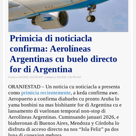
Primicia di noticiacla
confirma: Aerolíneas
Argentinas cu buelo directo
for di Argentina
Posted on 9/11/2025, 4:51 PM AST
| Updated on 9/11/2025, 4:53 PM AST
ORANJESTAD – Un noticia cu noticiacla a presenta
como
primicia recientemente
, a keda confirma awe.
Aeropuerto a confirma diahuebs cu pronto Aruba lo
yama bonbini na mas bishitante for di Argentina cu e
lansamento di vuelonan temporal non-stop di
Aerolíneas Argentinas. Cuminsando januari 2026, e
biaheronan di Buenos Aires, Mendoza y Córdoba lo
disfruta di acceso directo na nos “Isla Feliz” pa dos
luna di conexion mehora.