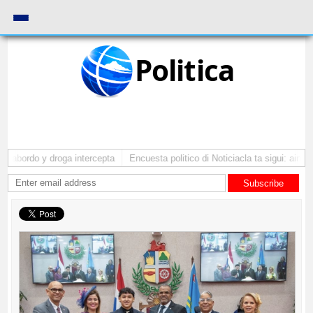
Politica
 abordo y droga intercepta
Encuesta politico di Noticiacla ta sigui: ainda 
Subscribe