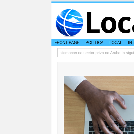
Loc
FRONT PAGE
POLITICA
LOCAL
IN
e rumbo actual di Aruba?
Prestamonan na sector priva na Aruba ta sigui a