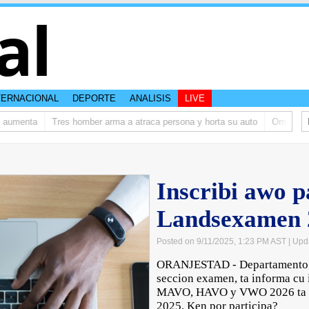
al
TERNACIONAL
DEPORTE
ANALISIS
LIVE
umenta
Tres homber arma a atraca persona y horta su auto
Ombudsman ta
Inscribi awo p
Landsexamen 
Posted on 9/11/2025, 1:23 PM AST
| Upd
ORANJESTAD - Departamento 
seccion examen, ta informa cu
MAVO, HAVO y VWO 2026 ta ha
2025. Ken por participa?