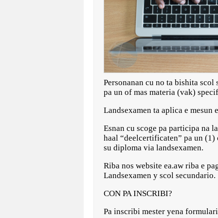
Personanan cu no ta bishita scol
pa un of mas materia (vak) speci
Landsexamen ta aplica e mesun e
Esnan cu scoge pa participa na l
haal “deelcertificaten” pa un (1)
su diploma via landsexamen.
Riba nos website ea.aw riba e pa
Landsexamen y scol secundario.
CON PA INSCRIBI?
Pa inscribi mester yena formulari