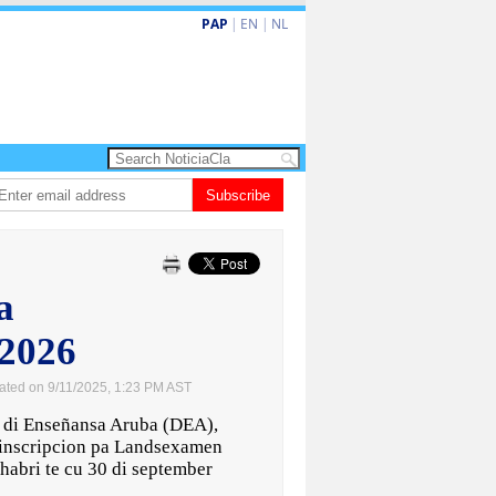
PAP
|
EN
|
NL
 bishita barionan pa atende kehonan di ciudadano
Subscribe
Gobierno ta amplia ay
a
2026
ated on 9/11/2025, 1:23 PM AST
di Enseñansa Aruba (DEA),
 inscripcion pa Landsexamen
bri te cu 30 di september