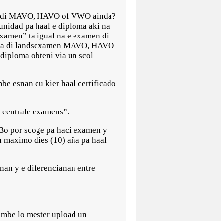
ma di MAVO, HAVO of VWO ainda?
unidad pa haal e diploma aki na
xamen” ta igual na e examen di
loma di landsexamen MAVO, HAVO
diploma obteni via un scol
be esnan cu kier haal certificado
 centrale examens”.
 Bo por scoge pa haci examen y
in maximo dies (10) aña pa haal
nan y e diferencianan entre
tambe lo mester upload un