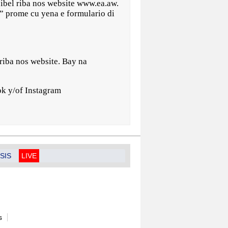
esibel riba nos website www.ea.aw.
” prome cu yena e formulario di
iba nos website. Bay na
ok y/of Instagram
SIS
LIVE
s