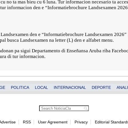
,-) cu no ta mas bieu cu 6 luna. Tur informacion necesario ta acc
sa tur informacion den e “Informatiebrochure Landsexamen 2026
e Landsexamen den e “Informatiebrochure Landsexamen 2026” r
pal busca Landsexamen na letter (L) den e alfabet menu.
sadonan pa sigui Departamento di Enseñansa Aruba riba Facebo
ra di tur informacion.
GE
POLITICA
LOCAL
INTERNACIONAL
DEPORTE
ANALI
Advertise
RSS
User Agreement
Privacy
Editorial Standard