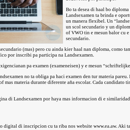
Bo ta desea di haal bo diplo
Landsexamen ta brinda e oport
un manera flexibel. Un “landse
un scol secundario y un dip
of VWO tin e mesun balor cu e 
secundario.
 secundario (mas) pero cu ainda kier haal nan diploma, como tam
fico por inscribi pa participa na Landsexamen.
xigencianan pa examen (exameneisen) y e mesun “schriftelijke
andsexamen no ta obliga pa haci examen den tur materia pareu.
 of mas materia durante diferente aña escolar. Cada candidato t
gina di Landsexamen por haya mas informacion di e similaridad
o digital di inscripcion cu ta riba nos website www.ea.aw. Aki 