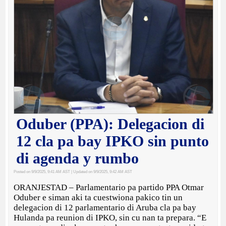
Oduber (PPA): Delegacion di
12 cla pa bay IPKO sin punto
di agenda y rumbo
Posted on 9/9/2025, 9:41 AM AST
| Updated on 9/9/2025, 9:42 AM AST
ORANJESTAD – Parlamentario pa partido PPA Otmar
Oduber e siman aki ta cuestwiona pakico tin un
delegacion di 12 parlamentario di Aruba cla pa bay
Hulanda pa reunion di IPKO, sin cu nan ta prepara. “E