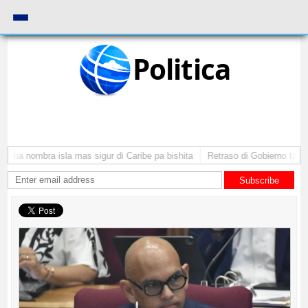
Politica
uba nombra isla mas sigur di Caribe pa bishita
Retraso di Gobierno ta pone
Subscribe