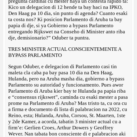
pregunta cardinal cu mester haya un contesta rapido ta:
Kico un delegacion di 12 hende ta bay haci na IPKO,
Den Haag pa 10 dia, sin punto di agenda? Cuanto esaki
ta costa nos? Ki posicion Parlamento di Aruba ta bay
papia di dje, si ya Gobierno a bypass Parlamento
entregando Rijkswet na Conseho di Minister anto riba
dje, demisionario?” Oduber ta puntra.
TRES MINISTER ACTUAL CONSCIENTEMENTE A
BYPASS PARLAMENTO
Segun Oduber, e delegacion di Parlamento casi tin
maleta cla caba pa bay pasa 10 dia na Den Haag,
Hulanda, pero na Aruba masha dia, gobierno a bypass
Parlamento su autoridad y funcionamento. Pues awor
Parlamento di Aruba kier bay te Hulanda pa papia riba
e “consensus rijkswet”, caminda cu esaki mester a pasa
prome na Parlamento di Aruba? Mas tristo ta, cu ora cu
a firma e documento di lista di palabracion na 2022, cu
Reino, esta; Hulanda, Aruba, Corsou, St. Maarten, 1ste
y 2de Kamer, a acorda, tabatin 3 minister actual cu a
firm’e: Gerlien Croes, Arthur Dowers y Geoffrey
Wever. Nan tabata bon consciente di e palabracion aki