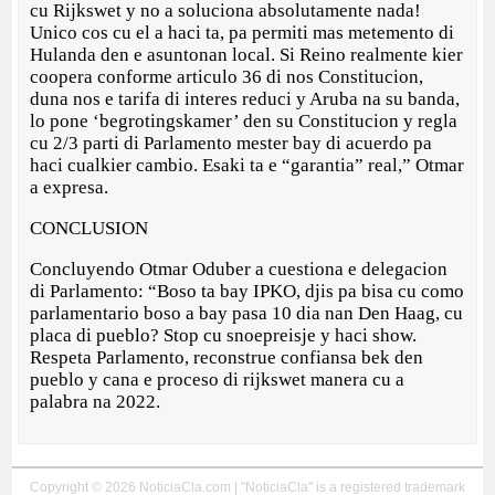
cu Rijkswet y no a soluciona absolutamente nada!
Unico cos cu el a haci ta, pa permiti mas metemento di
Hulanda den e asuntonan local. Si Reino realmente kier
coopera conforme articulo 36 di nos Constitucion,
duna nos e tarifa di interes reduci y Aruba na su banda,
lo pone ‘begrotingskamer’ den su Constitucion y regla
cu 2/3 parti di Parlamento mester bay di acuerdo pa
haci cualkier cambio. Esaki ta e “garantia” real,” Otmar
a expresa.
CONCLUSION
Concluyendo Otmar Oduber a cuestiona e delegacion
di Parlamento: “Boso ta bay IPKO, djis pa bisa cu como
parlamentario boso a bay pasa 10 dia nan Den Haag, cu
placa di pueblo? Stop cu snoepreisje y haci show.
Respeta Parlamento, reconstrue confiansa bek den
pueblo y cana e proceso di rijkswet manera cu a
palabra na 2022.
Copyright © 2026 NoticiaCla.com | "NoticiaCla" is a registered trademark