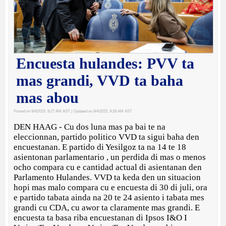
Encuesta hulandes: PVV ta
mas grandi, VVD ta baha
mas abou
Posted on 9/4/2025, 9:27 AM AST
| Updated on 9/4/2025, 9:28 AM AST
DEN HAAG - Cu dos luna mas pa bai te na
eleccionnan, partido politico VVD ta sigui baha den
encuestanan. E partido di Yesilgoz ta na 14 te 18
asientonan parlamentario , un perdida di mas o menos
ocho compara cu e cantidad actual di asientanan den
Parlamento Hulandes. VVD ta keda den un situacion
hopi mas malo compara cu e encuesta di 30 di juli, ora
e partido tabata ainda na 20 te 24 asiento i tabata mes
grandi cu CDA, cu awor ta claramente mas grandi. E
encuesta ta basa riba encuestanan di Ipsos I&O I