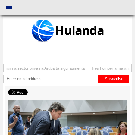
Hulanda
nan na sector priva na Aruba ta sigui aumenta
Tres homber arma a atraca
Subscribe