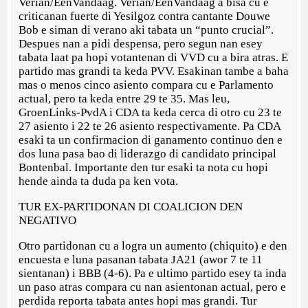
Verian/EenVandaag. Verian/EenVandaag a bisa cu e
criticanan fuerte di Yesilgoz contra cantante Douwe
Bob e siman di verano aki tabata un “punto crucial”.
Despues nan a pidi despensa, pero segun nan esey
tabata laat pa hopi votantenan di VVD cu a bira atras. E
partido mas grandi ta keda PVV. Esakinan tambe a baha
mas o menos cinco asiento compara cu e Parlamento
actual, pero ta keda entre 29 te 35. Mas leu,
GroenLinks-PvdA i CDA ta keda cerca di otro cu 23 te
27 asiento i 22 te 26 asiento respectivamente. Pa CDA
esaki ta un confirmacion di ganamento continuo den e
dos luna pasa bao di liderazgo di candidato principal
Bontenbal. Importante den tur esaki ta nota cu hopi
hende ainda ta duda pa ken vota.
TUR EX-PARTIDONAN DI COALICION DEN
NEGATIVO
Otro partidonan cu a logra un aumento (chiquito) e den
encuesta e luna pasanan tabata JA21 (awor 7 te 11
sientanan) i BBB (4-6). Pa e ultimo partido esey ta inda
un paso atras compara cu nan asientonan actual, pero e
perdida reporta tabata antes hopi mas grandi. Tur