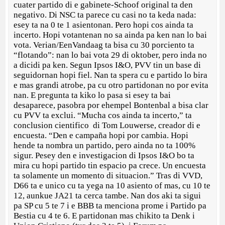
cuater partido di e gabinete-Schoof original ta den
negativo. Di NSC ta parece cu casi no ta keda nada:
esey ta na 0 te 1 asientonan. Pero hopi cos ainda ta
incerto. Hopi votantenan no sa ainda pa ken nan lo bai
vota. Verian/EenVandaag ta bisa cu 30 porciento ta
“flotando”: nan lo bai vota 29 di oktober, pero inda no
a dicidi pa ken. Segun Ipsos I&O, PVV tin un base di
seguidornan hopi fiel. Nan ta spera cu e partido lo bira
e mas grandi atrobe, pa cu otro partidonan no por evita
nan. E pregunta ta kiko lo pasa si esey ta bai
desaparece, pasobra por ehempel Bontenbal a bisa clar
cu PVV ta exclui. “Mucha cos ainda ta incerto,” ta
conclusion cientifico di Tom Louwerse, creador di e
encuesta. “Den e campaña hopi por cambia. Hopi
hende ta nombra un partido, pero ainda no ta 100%
sigur. Pesey den e investigacion di Ipsos I&O bo ta
mira cu hopi partido tin espacio pa crece. Un encuesta
ta solamente un momento di situacion.” Tras di VVD,
D66 ta e unico cu ta yega na 10 asiento of mas, cu 10 te
12, aunkue JA21 ta cerca tambe. Nan dos aki ta sigui
pa SP cu 5 te 7 i e BBB ta menciona prome i Partido pa
Bestia cu 4 te 6. E partidonan mas chikito ta Denk i