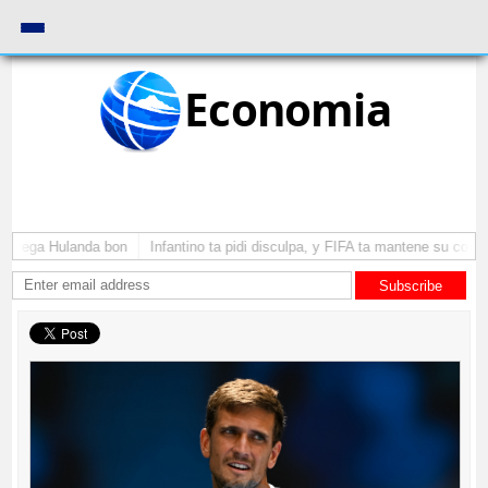
Economia
a yega Hulanda bon
Infantino ta pidi disculpa, y FIFA ta mantene su como p
Subscribe