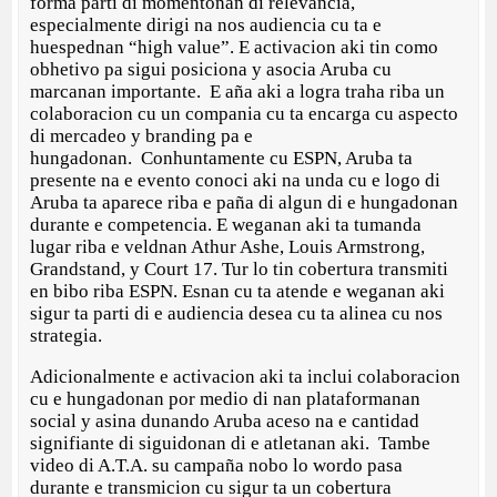
forma parti di momentonan di relevancia,
especialmente dirigi na nos audiencia cu ta e
huespednan “high value”. E activacion aki tin como
obhetivo pa sigui posiciona y asocia Aruba cu
marcanan importante. E aña aki a logra traha riba un
colaboracion cu un compania cu ta encarga cu aspecto
di mercadeo y branding pa e
hungadonan. Conhuntamente cu ESPN, Aruba ta
presente na e evento conoci aki na unda cu e logo di
Aruba ta aparece riba e paña di algun di e hungadonan
durante e competencia. E weganan aki ta tumanda
lugar riba e veldnan Athur Ashe, Louis Armstrong,
Grandstand, y Court 17. Tur lo tin cobertura transmiti
en bibo riba ESPN. Esnan cu ta atende e weganan aki
sigur ta parti di e audiencia desea cu ta alinea cu nos
strategia.
Adicionalmente e activacion aki ta inclui colaboracion
cu e hungadonan por medio di nan plataformanan
social y asina dunando Aruba aceso na e cantidad
signifiante di siguidonan di e atletanan aki. Tambe
video di A.T.A. su campaña nobo lo wordo pasa
durante e transmicion cu sigur ta un cobertura