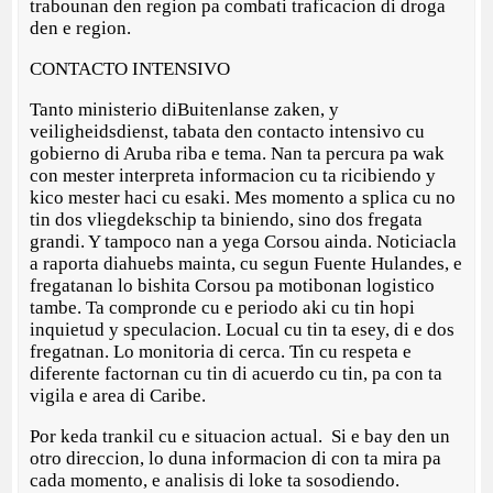
trabounan den region pa combati traficacion di droga
den e region.
CONTACTO INTENSIVO
Tanto ministerio diBuitenlanse zaken, y
veiligheidsdienst, tabata den contacto intensivo cu
gobierno di Aruba riba e tema. Nan ta percura pa wak
con mester interpreta informacion cu ta ricibiendo y
kico mester haci cu esaki. Mes momento a splica cu no
tin dos vliegdekschip ta biniendo, sino dos fregata
grandi. Y tampoco nan a yega Corsou ainda. Noticiacla
a raporta diahuebs mainta, cu segun Fuente Hulandes, e
fregatanan lo bishita Corsou pa motibonan logistico
tambe. Ta compronde cu e periodo aki cu tin hopi
inquietud y speculacion. Locual cu tin ta esey, di e dos
fregatnan. Lo monitoria di cerca. Tin cu respeta e
diferente factornan cu tin di acuerdo cu tin, pa con ta
vigila e area di Caribe.
Por keda trankil cu e situacion actual. Si e bay den un
otro direccion, lo duna informacion di con ta mira pa
cada momento, e analisis di loke ta sosodiendo.