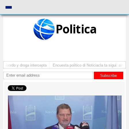
Politica
 abordo y droga intercepta
Encuesta politico di Noticiacla ta sigui: ainda 
Subscribe