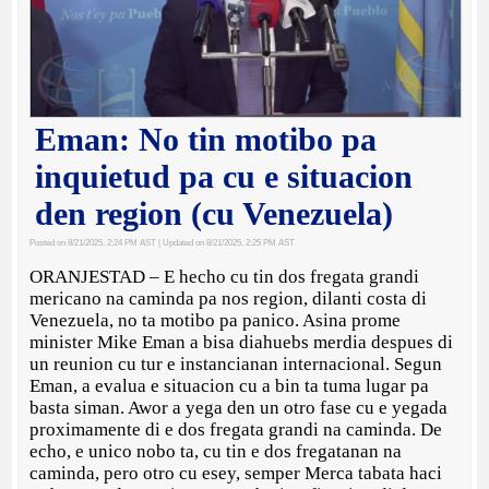
Eman: No tin motibo pa
inquietud pa cu e situacion
den region (cu Venezuela)
Posted on 8/21/2025, 2:24 PM AST
| Updated on 8/21/2025, 2:25 PM AST
ORANJESTAD – E hecho cu tin dos fregata grandi
mericano na caminda pa nos region, dilanti costa di
Venezuela, no ta motibo pa panico. Asina prome
minister Mike Eman a bisa diahuebs merdia despues di
un reunion cu tur e instancianan internacional. Segun
Eman, a evalua e situacion cu a bin ta tuma lugar pa
basta siman. Awor a yega den un otro fase cu e yegada
proximamente di e dos fregata grandi na caminda. De
echo, e unico nobo ta, cu tin e dos fregatanan na
caminda, pero otro cu esey, semper Merca tabata haci