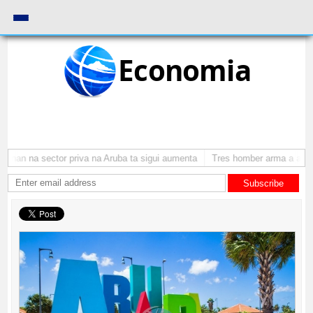
Economia
nan na sector priva na Aruba ta sigui aumenta
Tres homber arma a atraca
Subscribe