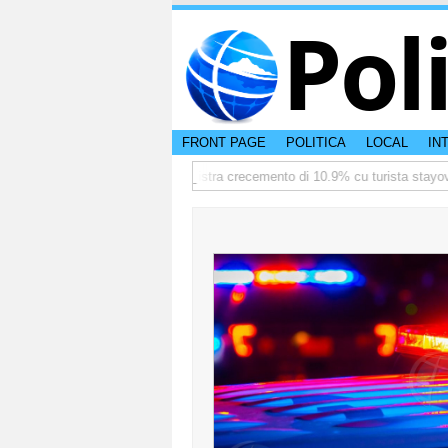
Pol
FRONT PAGE
POLITICA
LOCAL
IN
termediate
TTW:Aruba ta registra crecemento di 10.9% cu turista stayover