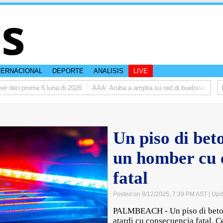
is
TERNACIONAL
DEPORTE
ANALISIS
LIVE
 den prome 6 luna di 2026
AAA: Aruba a amplia su red di buelonan den 20
Un piso di bet
un homber cu 
fatal
Posted on 8/12/2025, 7:39 PM AST
| Upd
PALMBEACH - Un piso di beton
atardi cu consecuencia fatal. Ce