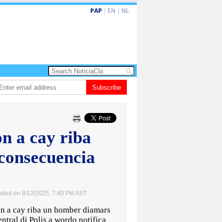
PAP
|
EN
|
NL
25
Dos siman mas pa decision cay den caso di e-steps
Subscribe
Gobierno ta for
on a cay riba
consecuencia
ated on 8/12/2025, 7:40 PM AST
 a cay riba un homber diamars
ntral di Polis a wordo notifica