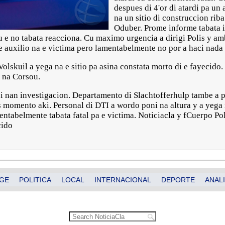
despues di 4'or di atardi pa un 
na un sitio di construccion ri
Oduber. Prome informe tabata i
u e no tabata reacciona. Cu maximo urgencia a dirigi Polis y amb
auxilio na e victima pero lamentabelmente no por a haci nada 
olskuil a yega na e sitio pa asina constata morto di e fayecido. 
1 na Corsou.
i nan investigacion. Departamento di Slachtofferhulp tambe a pr
s momento aki. Personal di DTI a wordo poni na altura y a yega 
entabelmente tabata fatal pa e victima. Noticiacla y fCuerpo Po
cido
GE
POLITICA
LOCAL
INTERNACIONAL
DEPORTE
ANALI