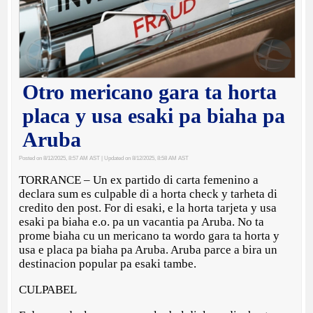
Otro mericano gara ta horta
placa y usa esaki pa biaha pa
Aruba
Posted on 8/12/2025, 8:57 AM AST
| Updated on 8/12/2025, 8:58 AM AST
TORRANCE – Un ex partido di carta femenino a
declara sum es culpable di a horta check y tarheta di
credito den post. For di esaki, e la horta tarjeta y usa
esaki pa biaha e.o. pa un vacantia pa Aruba. No ta
prome biaha cu un mericano ta wordo gara ta horta y
usa e placa pa biaha pa Aruba. Aruba parce a bira un
destinacion popular pa esaki tambe.
CULPABEL