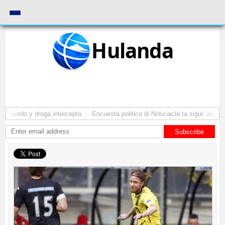
Hulanda
 abordo y droga intercepta
Encuesta politico di Noticiacla ta sigui: ainda 
Subscribe