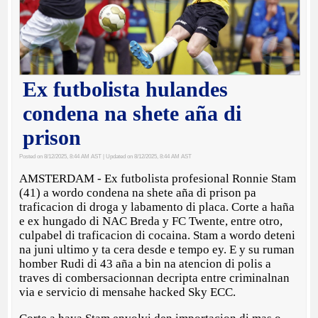
Ex futbolista hulandes
condena na shete aña di
prison
Posted on 8/12/2025, 8:44 AM AST
| Updated on 8/12/2025, 8:44 AM AST
AMSTERDAM - Ex futbolista profesional Ronnie Stam
(41) a wordo condena na shete aña di prison pa
traficacion di droga y labamento di placa. Corte a haña
e ex hungado di NAC Breda y FC Twente, entre otro,
culpabel di traficacion di cocaina. Stam a wordo deteni
na juni ultimo y ta cera desde e tempo ey. E y su ruman
homber Rudi di 43 aña a bin na atencion di polis a
traves di combersacionnan decripta entre criminalnan
via e servicio di mensahe hacked Sky ECC.