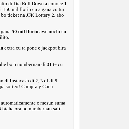
to di Dia Roll Down a conoce 1
i 150 mil florin cu a gana cu tur
bo ticket na JFK Lottery 2, abo
a gana
50 mil florin
awe nochi cu
lito.
in
extra cu ta pone e jackpot bira
cohe bo 5 numbernan di 01 te cu
 di Instacash di 2, 3 of di 5
a pa sorteo! Cumpra y Gana
ta automaticamente e mesun suma
 5 biaha ora bo numbernan sali!