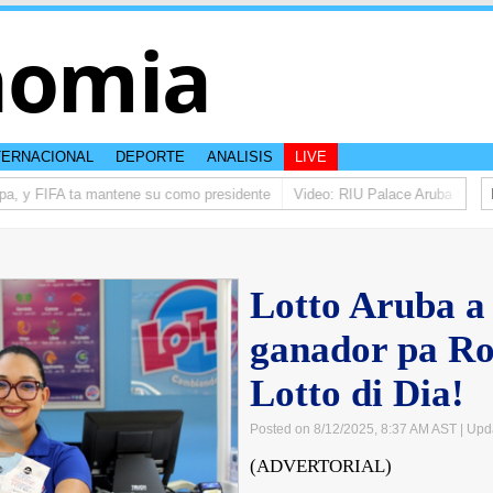
nomia
TERNACIONAL
DEPORTE
ANALISIS
LIVE
a, y FIFA ta mantene su como presidente
Video: RIU Palace Aruba ta eleva
Lotto Aruba a 
ganador pa Ro
Lotto di Dia!
Posted on 8/12/2025, 8:37 AM AST
| Upd
(ADVERTORIAL)