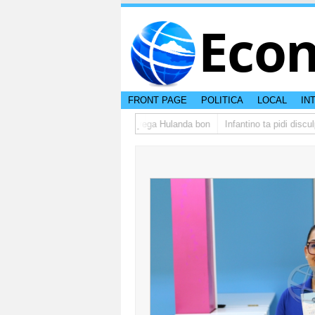
Eco
FRONT PAGE
POLITICA
LOCAL
IN
upo di studiantenan di Aruba a yega Hulanda bon
Infantino ta pidi disculp