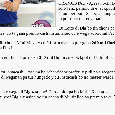
ORANJESTAD - Ayera nochi Lot
solo feliz ganado di e jackpot d
5 number bon! Si abo a cumpra 
lo por tin e ticket ganado.
Cu Lotto di Dia bo tin chens p
mas, bo ta gana premio cash instantaneo cu e wega adicional Faci
florin
cu Mini Mega y cu 2 florin mas bo por gana
200 mil flor
 Plus!
verti bo 4 florin den
380 mil florin
cu e jackpot di Lotto 5! S
 cu Instacash? Pasa na bo rebendedor preferi y pidi pa e weganan
ion di weganan pa tur hungado y cu Instacash bo no mester ward
 cu e wega di Big 4 tambe! Corda pidi pa bo Multi-X cu ta cos
i y/of Big 4 y asina bo tin chens di Multiplica bo premio te cu