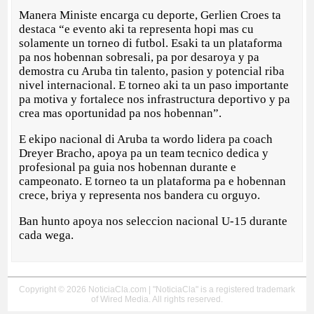
Manera Ministe encarga cu deporte, Gerlien Croes ta
destaca “e evento aki ta representa hopi mas cu
solamente un torneo di futbol. Esaki ta un plataforma
pa nos hobennan sobresali, pa por desaroya y pa
demostra cu Aruba tin talento, pasion y potencial riba
nivel internacional. E torneo aki ta un paso importante
pa motiva y fortalece nos infrastructura deportivo y pa
crea mas oportunidad pa nos hobennan”.
E ekipo nacional di Aruba ta wordo lidera pa coach
Dreyer Bracho, apoya pa un team tecnico dedica y
profesional pa guia nos hobennan durante e
campeonato. E torneo ta un plataforma pa e hobennan
crece, briya y representa nos bandera cu orguyo.
Ban hunto apoya nos seleccion nacional U-15 durante
cada wega.
Copyright © 2026 NoticiaCla.com | "NoticiaCla" is a registered trademark
of Wired Media. All rights reserved.