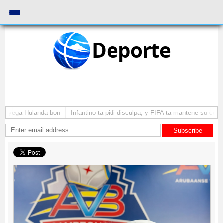
Deporte
 a yega Hulanda bon
Infantino ta pidi disculpa, y FIFA ta mantene su como
Subscribe