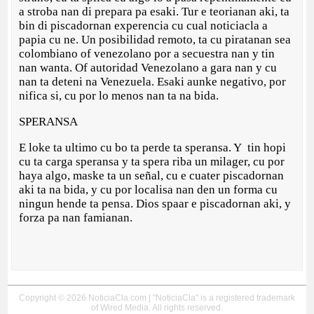
a stroba nan di prepara pa esaki. Tur e teorianan aki, ta
bin di piscadornan experencia cu cual noticiacla a
papia cu ne. Un posibilidad remoto, ta cu piratanan sea
colombiano of venezolano por a secuestra nan y tin
nan wanta. Of autoridad Venezolano a gara nan y cu
nan ta deteni na Venezuela. Esaki aunke negativo, por
nifica si, cu por lo menos nan ta na bida.
SPERANSA
E loke ta ultimo cu bo ta perde ta speransa. Y tin hopi
cu ta carga speransa y ta spera riba un milager, cu por
haya algo, maske ta un señal, cu e cuater piscadornan
aki ta na bida, y cu por localisa nan den un forma cu
ningun hende ta pensa. Dios spaar e piscadornan aki, y
forza pa nan famianan.
Copyright © 2026 NoticiaCla.com | "NoticiaCla" is a registered trademark
of Wired Media. All rights reserved.