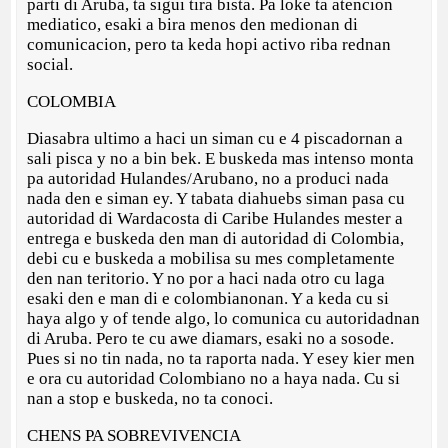
parti di Aruba, ta sigui tira bista. Pa loke ta atencion
mediatico, esaki a bira menos den medionan di
comunicacion, pero ta keda hopi activo riba rednan
social.
COLOMBIA
Diasabra ultimo a haci un siman cu e 4 piscadornan a
sali pisca y no a bin bek. E buskeda mas intenso monta
pa autoridad Hulandes/Arubano, no a produci nada
nada den e siman ey. Y tabata diahuebs siman pasa cu
autoridad di Wardacosta di Caribe Hulandes mester a
entrega e buskeda den man di autoridad di Colombia,
debi cu e buskeda a mobilisa su mes completamente
den nan teritorio. Y no por a haci nada otro cu laga
esaki den e man di e colombianonan. Y a keda cu si
haya algo y of tende algo, lo comunica cu autoridadnan
di Aruba. Pero te cu awe diamars, esaki no a sosode.
Pues si no tin nada, no ta raporta nada. Y esey kier men
e ora cu autoridad Colombiano no a haya nada. Cu si
nan a stop e buskeda, no ta conoci.
CHENS PA SOBREVIVENCIA