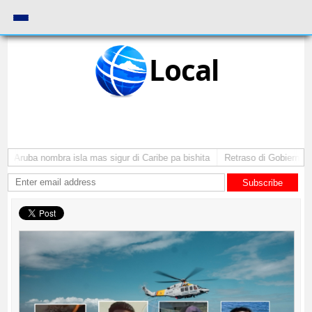
Local
: Aruba nombra isla mas sigur di Caribe pa bishita
Retraso di Gobierno ta p
Subscribe