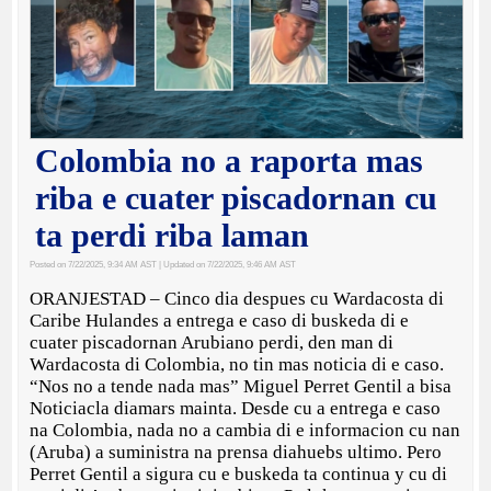
Colombia no a raporta mas
riba e cuater piscadornan cu
ta perdi riba laman
Posted on 7/22/2025, 9:34 AM AST
| Updated on 7/22/2025, 9:46 AM AST
ORANJESTAD – Cinco dia despues cu Wardacosta di
Caribe Hulandes a entrega e caso di buskeda di e
cuater piscadornan Arubiano perdi, den man di
Wardacosta di Colombia, no tin mas noticia di e caso.
“Nos no a tende nada mas” Miguel Perret Gentil a bisa
Noticiacla diamars mainta. Desde cu a entrega e caso
na Colombia, nada no a cambia di e informacion cu nan
(Aruba) a suministra na prensa diahuebs ultimo. Pero
Perret Gentil a sigura cu e buskeda ta continua y cu di