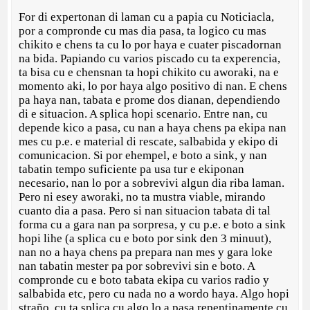
For di expertonan di laman cu a papia cu Noticiacla,
por a compronde cu mas dia pasa, ta logico cu mas
chikito e chens ta cu lo por haya e cuater piscadornan
na bida. Papiando cu varios piscado cu ta experencia,
ta bisa cu e chensnan ta hopi chikito cu aworaki, na e
momento aki, lo por haya algo positivo di nan. E chens
pa haya nan, tabata e prome dos dianan, dependiendo
di e situacion. A splica hopi scenario. Entre nan, cu
depende kico a pasa, cu nan a haya chens pa ekipa nan
mes cu p.e. e material di rescate, salbabida y ekipo di
comunicacion. Si por ehempel, e boto a sink, y nan
tabatin tempo suficiente pa usa tur e ekiponan
necesario, nan lo por a sobrevivi algun dia riba laman.
Pero ni esey aworaki, no ta mustra viable, mirando
cuanto dia a pasa. Pero si nan situacion tabata di tal
forma cu a gara nan pa sorpresa, y cu p.e. e boto a sink
hopi lihe (a splica cu e boto por sink den 3 minuut),
nan no a haya chens pa prepara nan mes y gara loke
nan tabatin mester pa por sobrevivi sin e boto. A
compronde cu e boto tabata ekipa cu varios radio y
salbabida etc, pero cu nada no a wordo haya. Algo hopi
straño, cu ta splica cu algo lo a pasa repentinamente cu