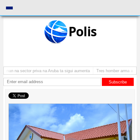
Polis
onan na sector priva na Aruba ta sigui aumenta
Tres homber arma a atrac
Subscribe