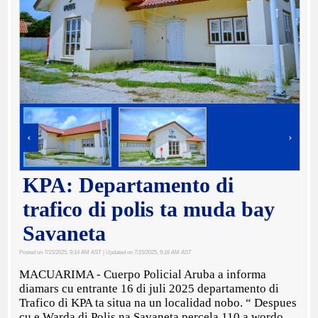
‹
›
KPA: Departamento di
trafico di polis ta muda bay
Savaneta
Posted on 7/15/2025, 9:14 AM AST
| Updated on 7/15/2025, 9:16 AM AST
MACUARIMA - Cuerpo Policial Aruba a informa
diamars cu entrante 16 di juli 2025 departamento di
Trafico di KPA ta situa na un localidad nobo. “ Despues
cu e Warda di Polis na Savaneta percela 110 a wordo