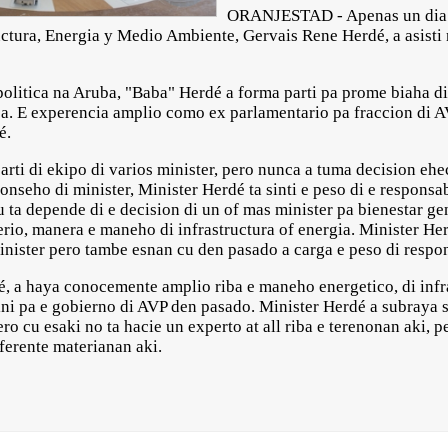
ORANJESTAD - Apenas un dia d
uctura, Energia y Medio Ambiente, Gervais Rene Herdé, a asisti
olitica na Aruba, "Baba" Herdé a forma parti pa prome biaha di
a. E experencia amplio como ex parlamentario pa fraccion di AV
é.
rti di ekipo di varios minister, pero nunca a tuma decision ehe
nseho di minister, Minister Herdé ta sinti e peso di e responsa
 ta depende di e decision di un of mas minister pa bienestar ge
rio, manera e maneho di infrastructura of energia. Minister Her
nister pero tambe esnan cu den pasado a carga e peso di respo
, a haya conocemente amplio riba e maneho energetico, di infr
ni pa e gobierno di AVP den pasado. Minister Herdé a subraya s
o cu esaki no ta hacie un experto at all riba e terenonan aki, p
iferente materianan aki.