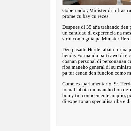
Gobernador, Minister di Infrastr
prome cu bay cu reces.
Despues di 35 aña trahando den p
un cantidad di experencia na mes
sirbi como guia pa Minister Herd
Den pasado Herdé tabata forma pa
hende. Formando parti awo di e co
cosnan personal di personanan cu
riba maneho general di su ministe
pa tur esnan den funcion como mi
Como ex-parlamentario, Sr. Herdé
locual tabata un maneho bon defi
bon y tin conocemente amplio, per
di expertonan specialisa riba e d