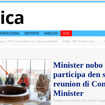
tica
TERNACIONAL
DEPORTE
ANALISIS
LIVE
pa, y FIFA ta mantene su como presidente
Video: RIU Palace Aruba ta elev
Minister nobo
participa den
reunion di Con
Minister
Posted on 7/14/2025, 9:47 AM AST
| Upd