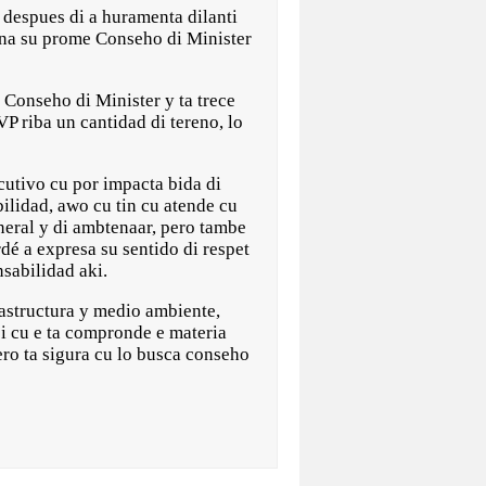
espues di a huramenta dilanti
 na su prome Conseho di Minister
 Conseho di Minister y ta trece
P riba un cantidad di tereno, lo
cutivo cu por impacta bida di
bilidad, awo cu tin cu atende cu
neral y di ambtenaar, pero tambe
dé a expresa su sentido di respet
nsabilidad aki.
astructura y medio ambiente,
i cu e ta compronde e materia
ero ta sigura cu lo busca conseho