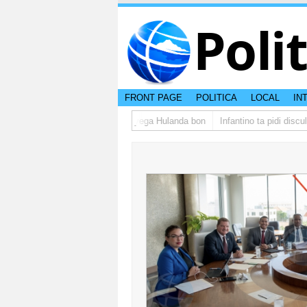
Poli
FRONT PAGE
POLITICA
LOCAL
IN
upo di studiantenan di Aruba a yega Hulanda bon
Infantino ta pidi discul