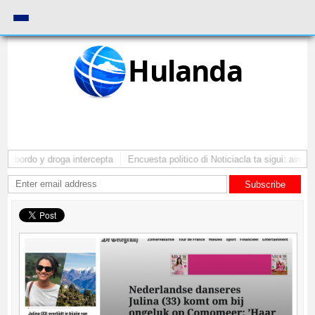
Hulanda
 abordo y droga intercepta
Encuesta politico di Noticiacla ta sigui: ainda 
Subscribe