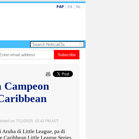
PAP
|
EN
|
NL
a amplia ayudo financiero pa famianan cu menos recurso
Subscribe
CISI: Aruba nomb
la Campeon
 Caribbean
dated on 7/12/2025, 10:42 PM AST
ruba di Little League, pa di
e Caribbean Little League Series,