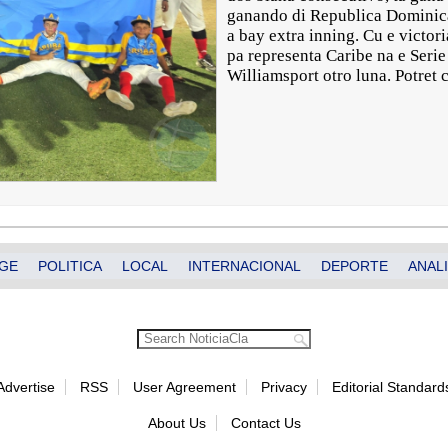
ganando di Republica Dominic
a bay extra inning. Cu e victori
pa representa Caribe na e Serie
Williamsport otro luna. Potret 
GE
POLITICA
LOCAL
INTERNACIONAL
DEPORTE
ANALI
Advertise
RSS
User Agreement
Privacy
Editorial Standard
About Us
Contact Us