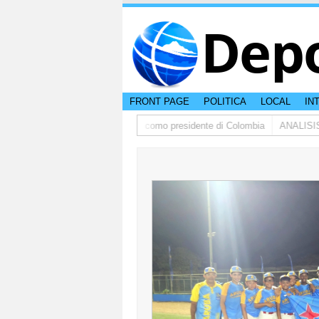
Dep
FRONT PAGE
POLITICA
LOCAL
IN
rdo de la Espriella a huramenta como presidente di Colombia
ANALISIS |Pa