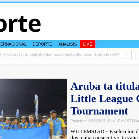
orte
TERNACIONAL
DEPORTE
ANALISIS
LIVE
kico nos ta sinti liberdad pa comenta riba peso di otro hende?
Gobierno t
Aruba ta titu
Little League
Tournament
Posted on 7/12/2025, 10:41 PM AST
| Up
WILLEMSTAD – E seleccion di A
dos biaha consecutivo, ta gana 