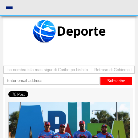
Deporte
Aruba nombra isla mas sigur di Caribe pa bishita
Retraso di Gobierno ta po
Subscribe