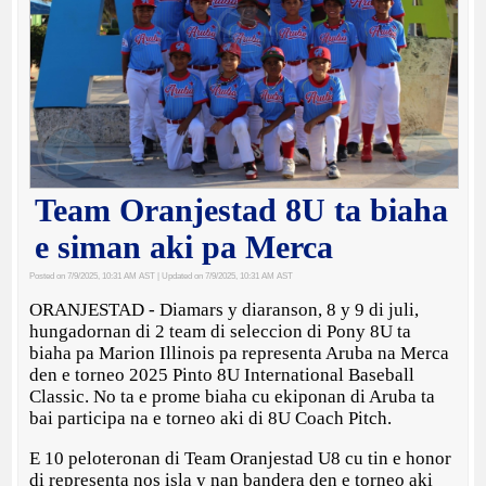
Team Oranjestad 8U ta biaha
e siman aki pa Merca
Posted on 7/9/2025, 10:31 AM AST
| Updated on 7/9/2025, 10:31 AM AST
ORANJESTAD - Diamars y diaranson, 8 y 9 di juli,
hungadornan di 2 team di seleccion di Pony 8U ta
biaha pa Marion Illinois pa representa Aruba na Merca
den e torneo 2025 Pinto 8U International Baseball
Classic. No ta e prome biaha cu ekiponan di Aruba ta
bai participa na e torneo aki di 8U Coach Pitch.
E 10 peloteronan di Team Oranjestad U8 cu tin e honor
di representa nos isla y nan bandera den e torneo aki