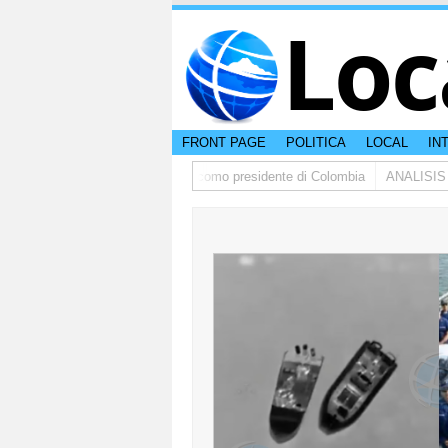
Loc
FRONT PAGE
POLITICA
LOCAL
IN
rdo de la Espriella a huramenta como presidente di Colombia
ANALISIS |Pa