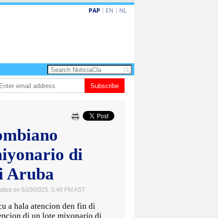
PAP
|
EN
|
NL
a amplia ayudo financiero pa famianan cu menos recurso
Subscribe
CISI: Aruba nombr
ombiano
miyonario di
i Aruba
ated on 6/29/2025, 5:40 PM AST
 hala atencion den fin di
epcion di un lote miyonario di