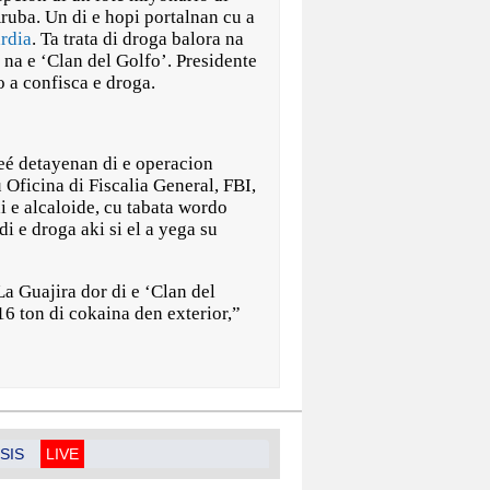
Aruba. Un di e hopi portalnan cu a
rdia
. Ta trata di droga balora na
na e ‘Clan del Golfo’. Presidente
o a confisca e droga.
é ​​detayenan di e operacion
Oficina di Fiscalia General, FBI,
 e alcaloide, cu tabata wordo
di e droga aki si el a yega su
a Guajira dor di e ‘Clan del
6 ton di cokaina den exterior,”
SIS
LIVE