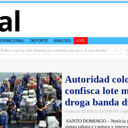
al
TERNACIONAL
DEPORTE
ANALISIS
LIVE
kico nos ta sinti liberdad pa comenta riba peso di otro hende?
Gobierno t
Autoridad col
confisca lote 
droga banda d
Posted on 6/29/2025, 5:31 PM AST
| Upd
SANTO DOMINGO – Noticia cu a
siman tabata e captura y interc