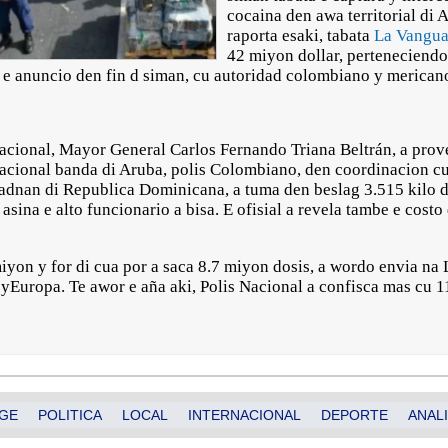
cocaina den awa territorial di 
raporta esaki, tabata
La Vangua
42 miyon dollar, perteneciendo 
 e anuncio den fin d siman, cu autoridad colombiano y merican
Nacional, Mayor General Carlos Fernando Triana Beltrán, a prove
acional banda di Aruba, polis Colombiano, den coordinacion cu 
dnan di Republica Dominicana, a tuma den beslag 3.515 kilo di
asina e alto funcionario a bisa. E ofisial a revela tambe e costo 
yon y for di cua por a saca 8.7 miyon dosis, a wordo envia na L
yEuropa. Te awor e aña aki, Polis Nacional a confisca mas cu 11
GE
POLITICA
LOCAL
INTERNACIONAL
DEPORTE
ANALI