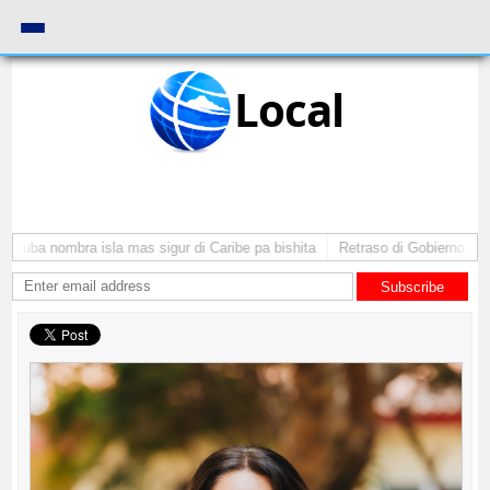
Local
Aruba nombra isla mas sigur di Caribe pa bishita
Retraso di Gobierno ta po
Subscribe