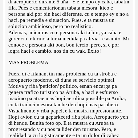
di aeropuerto durante 5 aña. Y e tempo ey caba, tabatin
fila. Pues e comentarionan tabata mesora, kico e
persona aki por bin haci diferente, cu e tempo ey e no a
haci, pa remedia e situacion. Pues, e ta mustra un
solucion ambicioso, pero no realistico.
Ademas, mientras cu e persona aki ta bin, ya caba e
gerencia interino a tuma medida pa alivia e asunto. Mi
conoce e persona aki bon, bon tercio, pero, si e por
logra haci e cambio, nos tin cu wak. Exito!
MAS PROBLEMA
Fuera di e filanan, tin mas problema cu ta stroba e
aeropuerto moderno, di duna su servicio optimal.
Motiva y riba 'peticion' politico, esnan encarga pa
genera trafico turistico pa Aruba, a haci e esfuerso
maximo pa atrae mas hopi aeroliña possible pa Aruba,
cu ta traduci mesora tambe den hopi mas pasahero.
Visualmente y riba papel, e ta mustra impresionante.
Hopi avion cu ta geparkeerd riba pista. Aeropuerto yen
di hende. Bunita foto op. E ta mustra cu Aruba ta
progresando y cu nos ta lider den turismo. Pero, e
realidad ta cu logisticamente e ta un dolor di cabez