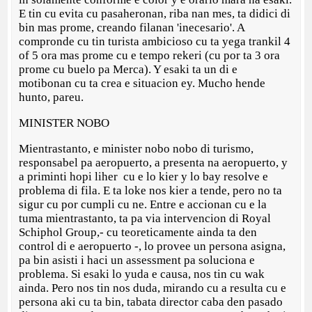
E tin cu evita cu pasaheronan, riba nan mes, ta didici di
bin mas prome, creando filanan 'inecesario'. A
compronde cu tin turista ambicioso cu ta yega trankil 4
of 5 ora mas prome cu e tempo rekeri (cu por ta 3 ora
prome cu buelo pa Merca). Y esaki ta un di e
motibonan cu ta crea e situacion ey. Mucho hende
hunto, pareu.
MINISTER NOBO
Mientrastanto, e minister nobo nobo di turismo,
responsabel pa aeropuerto, a presenta na aeropuerto, y
a priminti hopi liher cu e lo kier y lo bay resolve e
problema di fila. E ta loke nos kier a tende, pero no ta
sigur cu por cumpli cu ne. Entre e accionan cu e la
tuma mientrastanto, ta pa via intervencion di Royal
Schiphol Group,- cu teoreticamente ainda ta den
control di e aeropuerto -, lo provee un persona asigna,
pa bin asisti i haci un assessment pa soluciona e
problema. Si esaki lo yuda e causa, nos tin cu wak
ainda. Pero nos tin nos duda, mirando cu a resulta cu e
persona aki cu ta bin, tabata director caba den pasado