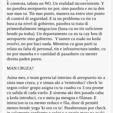
E contesta, tabata un NO. Un realidad inconviniente. Y
no pasobra aeropuerto no por, sino pasobra e no ta den
nan man so. Tin mas punto, manera na entro otro punto
di control di seguridad. E ta un problema cu tin cu
busca na nivel di gobierno, pasobra ta trata di
primordialmente imigracion (basa cu no tin suficiente
hende pa traha). Un departamento cu no ta cay bou di
aeropuerto sino gobierno. Y tanten cu esaki no keda
resolvi, no por haci nada. Mientras cu gran parti ta
relata na falta di personal, tin e infrastructura tambe, cu
no por maneha e e cantidad di pasashero cu mester
drenta paden pareu.
MAN CRUZA?
Asina mes, e team gerencial interino di aeropuerto no a
sinta man cruza, y e siman aki a 'reintroduci' check’in
segun color/ grupo asigna cu ta cuadra cu 3 ora prome
cu salida di cada vuelo. E sistema aki den pasado caba
a keda introduci, cu e meta pa mengua e filanan. E
intencion ta cu mester reduce e fila, door di permiti
menos hende yega 'ki ora cu ta'. Pasaheronan por check
in solamente conforme e color y e orario mara na esaki.