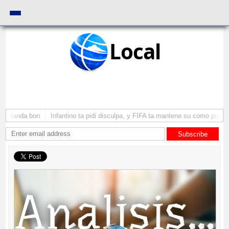
Local
landa bon
Infantino ta pidi disculpa, y FIFA ta mantene su como presidente
Subscribe