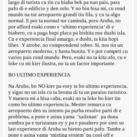
largo di turista cu tin cu biaha bek pa nan pais, para
pafo di e edificio y den solo. Y no bin bisa mi, cu rond
mundo na tur aeropuerto grandi tin fila, y cu ta algo
normal. E por ta normal tur caminda, pero Aruba, no
por afford esaki como e ‘ultimo experiencia’ di e
biahero, cu a paga hopi placa pa bishita nos dushi isla.
Cu e experiencia final amargo, e dushi, ta kita hopi
liher. Y atrobe, no comprondemi robes. Si, nos tin un
aeropuerto moderno, y hasta bunita. Y e por competi cu
varios pais rond mundo. Pero, esaki no ta kita afo, cu e
loke cu mi kier ilustra, no ta un factor importante.
BO ULTIMO EXPERIENCIA
Na Aruba, bo NO kier pa esey ta bo ultimo experiencia,
y sigur no un isla cu ta broma di ta un paraiso turistico.
Y manera mi a bisa caba, esaki no ta loke bo kier tin
como bo ultimo experiencia. Mester remarca cu
aeropuerto den su intento pa purba resolve parti di e
problema, a pone e asina yama ‘sailsnan’ pa duna
sombra pa e turistanan ey y pa e pasahero por sinti su
last experience di Aruba su biento parti pafo. Tambe a
pone e asina yama ‘misting system’ pa cool off e