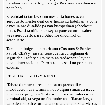
pasaheronan pafo. Algo ta algo. Pero ainda e situacion
no ta bon.
E realidad ta tambe, si mi mester ta honesto, cu
aeropuerto mester deal cu e hecho cu hotelnan ta pone
e mesun ora di salida pa nan huespednan (checkout
time). Esaki ta nifica cu esey ta pone cu tur pasahero ta
yega aeropuerto pareu. Algo for di control di
aeropuerto.
Tambe tin imigracion mericano (Customs & Border
Patrol: CBP) y mester tene cuenta cu reglanan di
seguridad i safety cu ta mara na tradaonan i leynan
local i internacional. Pero atrobe, esaki no por ta un
excusa.
REALIDAD INCONVINIENTE
Tabata durante e presentacion na prensa di e
introduccion di e terminal nobo algun siman atras, cu
mi a haci e pregunta ‘fastioso’, cu si e introduccion di e
terminal aki, ta yega un fin tambe na e filanan largo
pafo den solo di e turistanan cu ta biaha bek pa Merca.