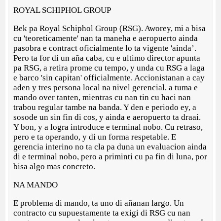
ROYAL SCHIPHOL GROUP
Bek pa Royal Schiphol Group (RSG). Aworey, mi a bisa
cu 'teoreticamente' nan ta maneha e aeropuerto ainda
pasobra e contract oficialmente lo ta vigente 'ainda’.
Pero ta for di un aña caba, cu e ultimo director apunta
pa RSG, a retira prome cu tempo, y unda cu RSG a laga
e barco 'sin capitan' officialmente. Accionistanan a cay
aden y tres persona local na nivel gerencial, a tuma e
mando over tanten, mientras cu nan tin cu haci nan
trabou regular tambe na banda. Y den e periodo ey, a
sosode un sin fin di cos, y ainda e aeropuerto ta draai.
Y bon, y a logra introduce e terminal nobo. Cu retraso,
pero e ta operando, y di un forma respetable. E
gerencia interino no ta cla pa duna un evaluacion ainda
di e terminal nobo, pero a priminti cu pa fin di luna, por
bisa algo mas concreto.
NA MANDO
E problema di mando, ta uno di añanan largo. Un
contracto cu supuestamente ta exigi di RSG cu nan