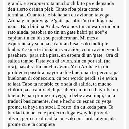
grandi. E aeropuerto ta mucho chikito pa e demanda
den sierto oranan piek. Tanto riba pista como e
terminal. Cuanto ta e biahanan cu avionan ta yega
Aruba y no por yega e 'gate' pasobra 'no tin lugar pa
nan. " Bon bini na Aruba. Pero nos tin cu warda un bon
rato ainda, pasobra no tin un gate habri pa nos" e
capitan tin cu bisa su pasaheronan. Mi mes a
experencia y scucha e capitan bisa esaki multiple
biaha. Y asina ta inicia un vacacion, cu un avion yen di
pasahero, para riba pista, en espera di un 'gate'. Ora di
salida tambe. Pista yen di avion, sin cu por sali (na
ora), pasobra tin mucho avion. Y na Aruba e ta un
problema pasobra mayoria di e buelonan ta percura pa
buelonan di coneccion, cu por wordo perdi, si e avion
ta laat. Tabe ta notable cu e sala di salida, ta mucho
chikito pa e cantidad di pasahero cu tin cu bay riba un
buelo. Esnan prome cu yega, ta bebe awa limpi, cu ta
traduci basicamente, den e hecho cu esnan cu yega
prome, ta haya un stoel. E resto, tin cu keda para. Ta
berdad tambe, cu e projecto di gateway lo provide
alivio, pero e realidad ta cu esaki por tarda algun aña
prome cu e ta completa