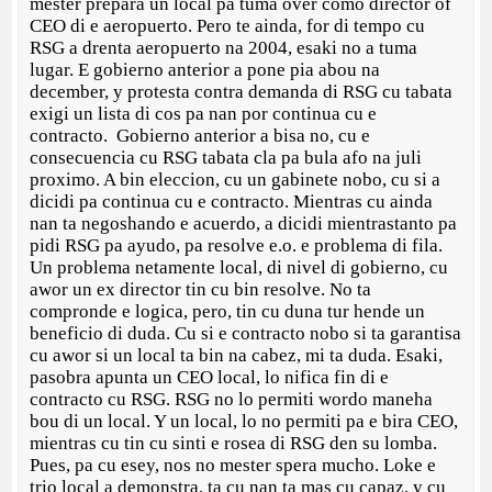
mester prepara un local pa tuma over como director of
CEO di e aeropuerto. Pero te ainda, for di tempo cu
RSG a drenta aeropuerto na 2004, esaki no a tuma
lugar. E gobierno anterior a pone pia abou na
december, y protesta contra demanda di RSG cu tabata
exigi un lista di cos pa nan por continua cu e
contracto. Gobierno anterior a bisa no, cu e
consecuencia cu RSG tabata cla pa bula afo na juli
proximo. A bin eleccion, cu un gabinete nobo, cu si a
dicidi pa continua cu e contracto. Mientras cu ainda
nan ta negoshando e acuerdo, a dicidi mientrastanto pa
pidi RSG pa ayudo, pa resolve e.o. e problema di fila.
Un problema netamente local, di nivel di gobierno, cu
awor un ex director tin cu bin resolve. No ta
compronde e logica, pero, tin cu duna tur hende un
beneficio di duda. Cu si e contracto nobo si ta garantisa
cu awor si un local ta bin na cabez, mi ta duda. Esaki,
pasobra apunta un CEO local, lo nifica fin di e
contracto cu RSG. RSG no lo permiti wordo maneha
bou di un local. Y un local, lo no permiti pa e bira CEO,
mientras cu tin cu sinti e rosea di RSG den su lomba.
Pues, pa cu esey, nos no mester spera mucho. Loke e
trio local a demonstra, ta cu nan ta mas cu capaz, y cu