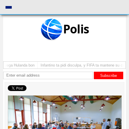
Polis
 a yega Hulanda bon
Infantino ta pidi disculpa, y FIFA ta mantene su como 
Subscribe